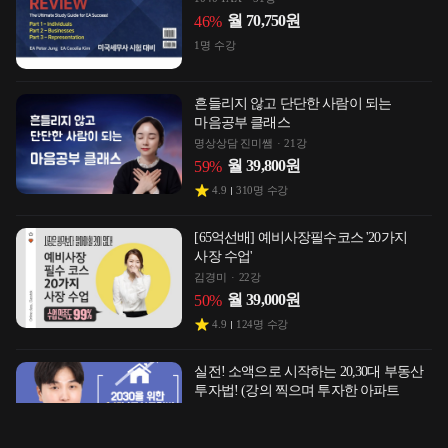
월
70,750
원
46
%
1
명 수강
흔들리지 않고 단단한 사람이 되는
마음공부 클래스
명상상담 진미쌤
21강
월
39,800
원
59
%
4.9
310
명 수강
[65억선배] 예비사장필수코스 '20가지
사장 수업'
김경미
22강
월
39,000
원
50
%
4.9
124
명 수강
실전! 소액으로 시작하는 20,30대 부동산
투자법! (강의 찍으며 투자한 아파트
5천만원↑)
에디
25강