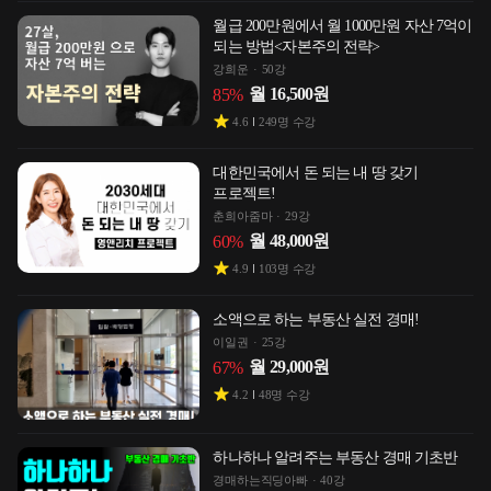
월급 200만원에서 월 1000만원 자산 7억이
되는 방법<자본주의 전략>
강희운
50강
월
16,500
원
85
%
4.6
249
명 수강
대한민국에서 돈 되는 내 땅 갖기
프로젝트!
춘희아줌마
29강
월
48,000
원
60
%
4.9
103
명 수강
소액으로 하는 부동산 실전 경매!
이일권
25강
월
29,000
원
67
%
4.2
48
명 수강
하나하나 알려주는 부동산 경매 기초반
경매하는직딩아빠
40강