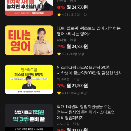
신민철
86강
월
24,750
원
80
%
4.9
1,519
명 수강
[13만 팔로워] 왕초보도 입이 기억하는
영어 <티나는 영어>
티나쌤
60강
월
24,750
원
75
%
4.9
214
명 수강
인스타그램 퍼스널브랜딩 5법칙 :
대학생이 월순익8,000만원 달성한 법칙
최고수준
30강
월
21,500
원
78
%
4.4
1,054
명 수강
최대 1억원의 창업지원금을 주는
정부지원사업 준비하기 - 스타트업
예비창업패키지
나노드림
34강
월
33,000
원
66
%