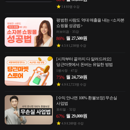
5
93
명 수강
평범한 사람도 억대 매출을 내는 <소자본
쇼핑몰 성공법>
러브미겸
35강
월
27,500
원
86
%
4.5
1,238
명 수강
[시작부터 끝까지 다 알려드려요]
당근마켓에서 돈버는 유일한 방법
1평사장
47강
월
24,750
원
75
%
4.9
2,723
명 수강
[수익 안나면 100% 환불보장] 무손실
사업법
포리얼
52강
월
29,000
원
67
%
4.9
269
명 수강