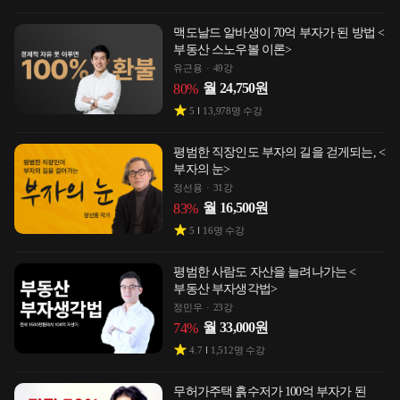
맥도날드 알바생이 70억 부자가 된 방법 <
부동산 스노우볼 이론>
유근용
49강
월
24,750
원
80
%
5
13,978
명 수강
평범한 직장인도 부자의 길을 걷게되는, <
부자의 눈>
정선용
31강
월
16,500
원
83
%
5
16
명 수강
평범한 사람도 자산을 늘려나가는 <
부동산 부자생각법>
정민우
23강
월
33,000
원
74
%
4.7
1,512
명 수강
무허가주택 흙수저가 100억 부자가 된