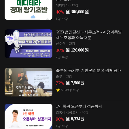
메디테라
13강
월
300,000
원
40
%
1
명 수강
'2023 법인결산과 세무조정 - 계정과목별
세무조정과 소득처분
신수현
25강
월
120,000
원
36
%
2
명 수강
즐부의 등기부 기반 권리분석 경매 공매
즐부
53강
월
7,500
원
77
%
5
39
명 수강
1인 학원 오픈부터 성공까지
김홍석 성공코치
40강
월
8,334
원
90
%
1
명 수강