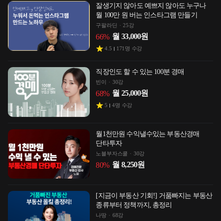
잘생기지 않아도 예쁘지 않아도 누구나
월 100만 원 버는 인스타그램 만들기
구팔라딘
25강
월
33,000
원
66
%
4.5
171
명 수강
직장인도 할 수 있는 100분 경매
빈이
30강
월
25,000
원
68
%
5
4
명 수강
월1천만원 수익낼수있는 부동산경매
단타투자
노블부자스쿨
30강
월
8,250
원
80
%
[지금이 부동산 기회!] 거품빠지는 부동산
종류부터 정책까지, 총정리
나땅
68강