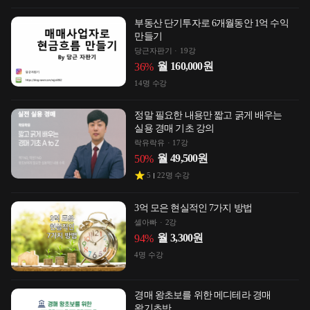
부동산 단기투자로 6개월동안 1억 수익
만들기
당근자판기
19강
월
160,000
원
36
%
14
명 수강
정말 필요한 내용만 짧고 굵게 배우는
실용 경매 기초 강의
락유락유
17강
월
49,500
원
50
%
5
22
명 수강
3억 모은 현실적인 7가지 방법
셀아빠
2강
월
3,300
원
94
%
4
명 수강
경매 왕초보를 위한 메디테라 경매
왕기초반