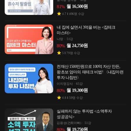
월
16,500
원
81
%
4.7
496
명 수강
내 집에 살면서 3억을 버는 <집테크
마스터>
나땅
51강
월
24,750
원
80
%
5
79
명 수강
전재산 1500만원으로 100억 자산 만든,
왕초보 엄마의 재테크 비법! 〈내집마련
투자 나침반〉
이지영강사
65강
월
19,300
원
80
%
4.8
59
명 수강
실패하지 않는 투자법 <소액투자
성공공식>
김용성(건희아빠)
51강
월
19,750
원
80
%