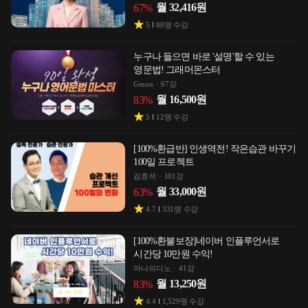
월
32,416
원
67
%
5
88
명 수강
누구나 들으면 바로 '설명'할 수 있는
영문법! 그래머몬스터
Gmon
67강
월
16,500
원
83
%
5
12
명 수강
[100%환급반] 인생역전! 작은습관 바꾸기
100일 프로젝트
김효석
101강
월
33,000
원
63
%
4.7
331
명 수강
[100%환불보장]네이버 인플루언서로
시간당 10만원 수익!
아나의디노
41강
월
13,250
원
83
%
4.4
1,529
명 수강