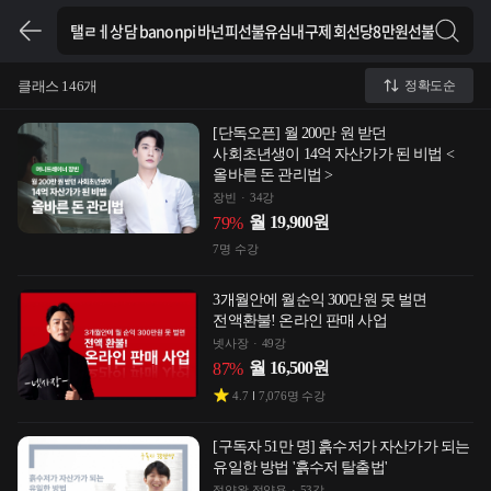
클래스 146개
정확도순
[단독오픈] 월 200만 원 받던
사회초년생이 14억 자산가가 된 비법 <
올바른 돈 관리법 >
장빈
34강
월
19,900
원
79
%
7
명 수강
3개월안에 월순익 300만원 못 벌면
전액환불! 온라인 판매 사업
넷사장
49강
월
16,500
원
87
%
4.7
7,076
명 수강
[구독자 51만 명] 흙수저가 자산가가 되는
유일한 방법 '흙수저 탈출법'
절약왕 정약용
53강