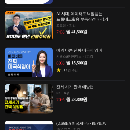
AI 시대, 데이터로 낙찰받는
프롭테크활용 부동산경매 강의
고호정
23강
월
41,500
원
74
%
예의 바른 진짜 미국식 영어
시원스쿨네이티브
251강
월
15,500
원
80
%
5
1
명 수강
전세 사기 완벽 예방법
RK
8강
월
23,800
원
70
%
(2026)EA 미국세무사 REVIEW
1040 TAX
51강