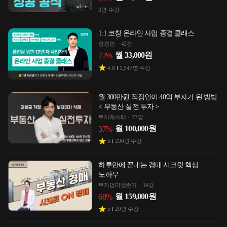
3
명 수강
1:1 코칭 온라인 사업 종결 클래스
정경민
42강
월
33,000
원
72
%
4.8
1,547
명 수강
월 300만원 직장인이 40억 부자가 된 방법
< 부동산 실전 투자 >
투자캐스터
37강
월
100,000
원
37
%
5
290
명 수강
하루만에 끝내는 경매 시크릿 핵심
노하우
부자엄마생존기
14강
월
159,000
원
68
%
5
20
명 수강