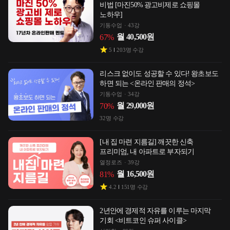
비법 [마진50% 광고비제로 쇼핑몰
노하우]
기동수업
43강
월
40,500
원
67
%
5
203
명 수강
리스크 없이도 성공할 수 있다! 왕초보도
하면 되는 <온라인 판매의 정석>
기동수업
34강
월
29,000
원
70
%
32
명 수강
[내 집 마련 지름길] 깨끗한 신축
프리미엄, 내 아파트로 부자되기
열정로즈
39강
월
16,500
원
81
%
4.2
151
명 수강
2년안에 경제적 자유를 이루는 마지막
기회 <비트코인 슈퍼 사이클>