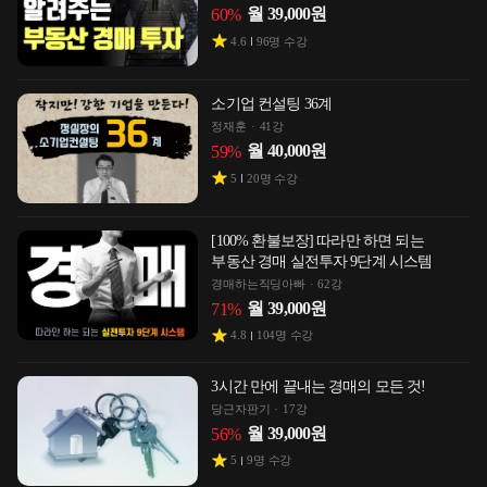
월
39,000
원
60
%
4.6
96
명 수강
소기업 컨설팅 36계
정재훈
41강
월
40,000
원
59
%
5
20
명 수강
[100% 환불보장] 따라만 하면 되는
부동산 경매 실전투자 9단계 시스템
경매하는직딩아빠
62강
월
39,000
원
71
%
4.8
104
명 수강
3시간 만에 끝내는 경매의 모든 것!
당근자판기
17강
월
39,000
원
56
%
5
9
명 수강