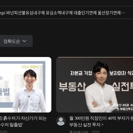
정확도순
명] 흙수저가 자산가가 되는 
월 300만원 직장인이 40억 부자가 된
흙수저 탈출법'
부동산 실전 투자 >
53강
투자캐스터
37강