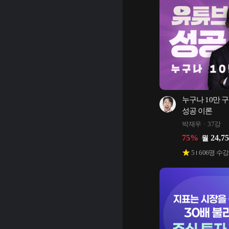
누구나 10만 구
성공 이론
박재우
37강
75
%
24,7
월
5
606
명 수강