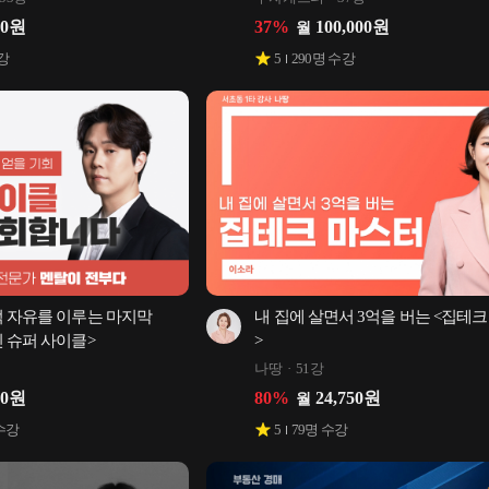
00
원
37
%
100,000
원
월
강
5
290
명 수강
 자유를 이루는 마지막 
내 집에 살면서 3억을 버는 <집테
 슈퍼 사이클>
>
나땅
51강
50
원
80
%
24,750
원
월
수강
5
79
명 수강