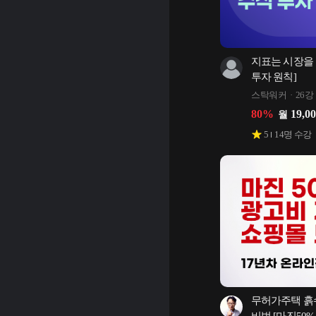
지표는 시장을 이
투자 원칙]
스탁워커
26강
80
%
19,0
월
5
14
명 수강
무허가주택 흙수