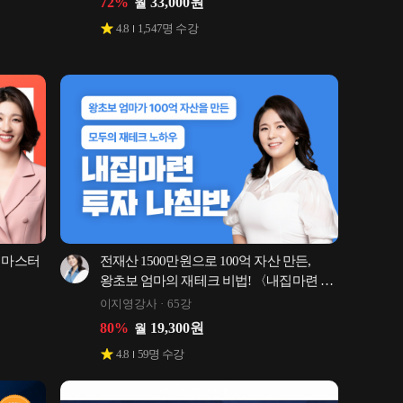
72
%
33,000
원
월
4.8
1,547
명 수강
크 마스터
전재산 1500만원으로 100억 자산 만든, 
왕초보 엄마의 재테크 비법! 〈내집마련 
투자 나침반〉
이지영강사
65강
80
%
19,300
원
월
4.8
59
명 수강