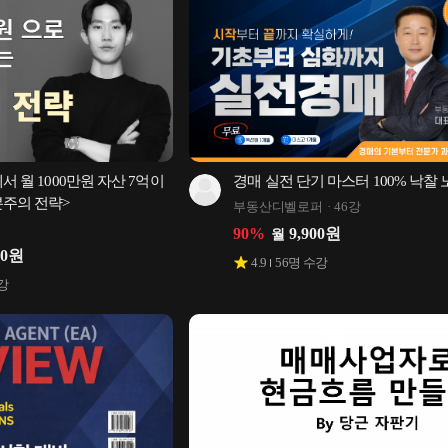
서 월 1000만원 자산 7억이 
경매 실전 단기 마스터 100% 낙찰
본주의 전략>
부동산디벨로퍼
46강
90
%
9,900
원
월
00
원
4.9
56
명 수강
강