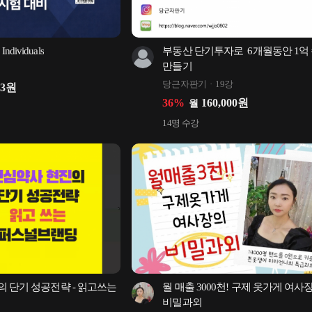
 Individuals
부동산 단기투자로  6개월동안 1억 
만들기
당근자판기
19강
83
원
36
%
160,000
원
월
14
명 수강
 단기 성공전략 - 읽고쓰는 
월 매출 3000천! 구제 옷가게 여사장
비밀과외