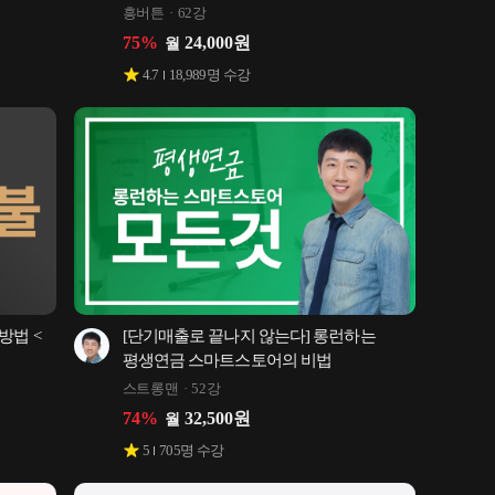
흥버튼
62강
75
%
24,000
원
월
4.7
18,989
명 수강
방법 <
[단기매출로 끝나지 않는다] 롱런하는 
평생연금 스마트스토어의 비법
스트롱맨
52강
74
%
32,500
원
월
5
705
명 수강