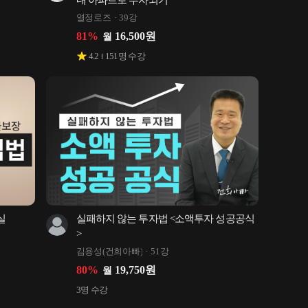
내 아파트로 부자되기
열정로즈
39강
81
%
16,500
원
월
4.2
151
명 수강
 
실패하지 않는 투자법 <소액투자 성공공식
>
김용성(건희아빠)
51강
80
%
19,750
원
월
3
명 수강