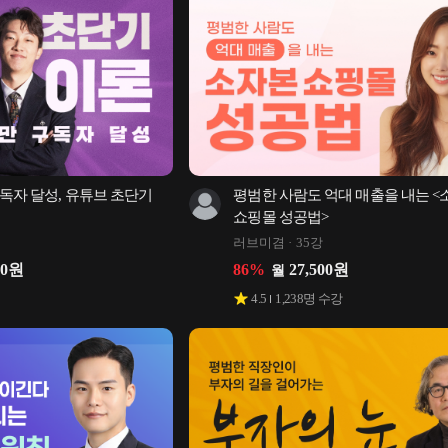
독자 달성, 유튜브 초단기 
평범한 사람도 억대 매출을 내는 <
쇼핑몰 성공법>
러브미겸
35강
50
원
86
%
27,500
원
월
4.5
1,238
명 수강