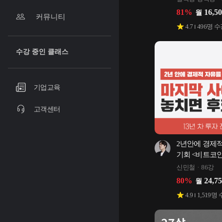
81
%
16,5
월
커뮤니티
4.7
496
명 수
수강 중인 클래스
기업교육
고객센터
2년안에 경제적
기회 <비트코인
신민철
86강
80
%
24,7
월
4.9
1,519
명 