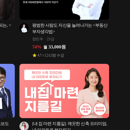
는, <
평범한 사람도 자산을 늘려나가는 <부동산 
부자생각법>
정민우
23강
74
%
33,000
원
월
4.7
1,512
명 수강
보도 
[내 집 마련 지름길]  깨끗한 신축 프리미엄, 