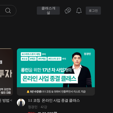
클래스개
로그인
설
 방법 < 
1:1 코칭  온라인 사업 종결 클래스
정경민
42강