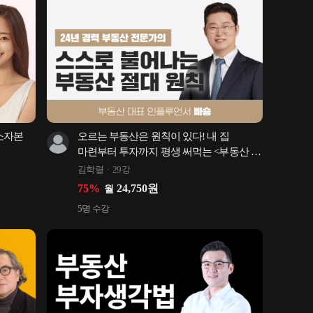
소자본 
오르는 부동산은 원칙이 있다! 내 집 
마련부터 투자까지 평생 써먹는 <부동산 
절대원칙>
김학렬
29강
75
%
24,750
원
월
5
명 수강