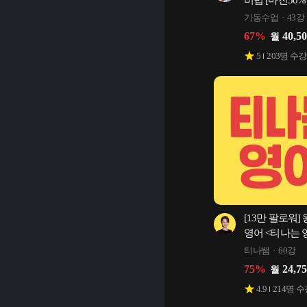
비법 [마진50
기동수업
43강
67
%
40,5
월
5
203
명 수강
[13만 팔로워]
영어 <티나는 
티나쌤
60강
75
%
24,7
월
4.9
214
명 수