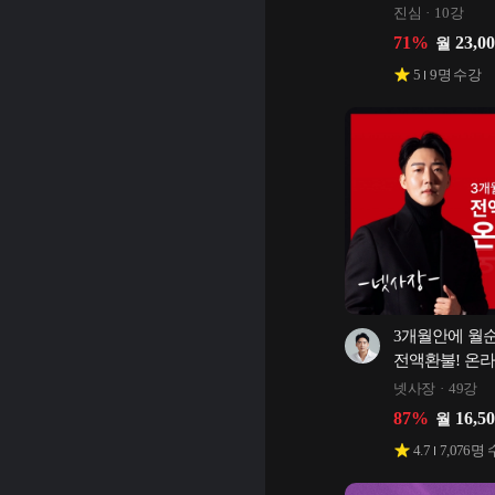
진심
10강
71
%
23,0
월
5
9
명 수강
3개월안에 월순익
전액환불! 온라
넷사장
49강
87
%
16,5
월
4.7
7,076
명 