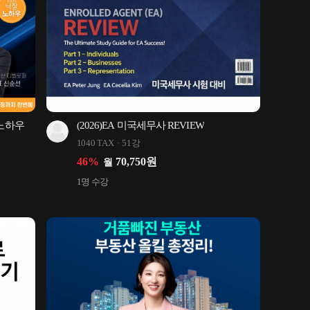
 노하우
(2026)EA 미국세무사 REVIEW
1040 TAX
51강
46
%
70,750
원
월
1
명 수강