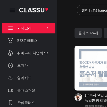
카테고리
클래스 124개
BEST 클래스
취미부터 취업까지!
초저가
얼리버드
클래스개설
[구독자 51만 
유일한 방법 '
관심클래스
절약왕 정약용