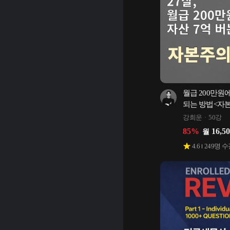
월급 200만원에
되는 방법<자
강희운
50강
85
%
16,5
월
4.6
249
명 수