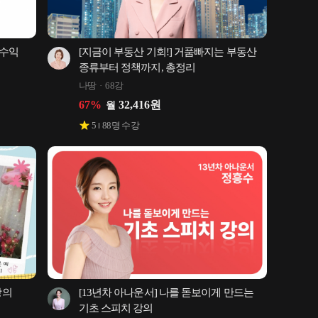
수익 
[지금이 부동산 기회!] 거품빠지는 부동산 
종류부터 정책까지, 총정리
나땅
68강
67
%
32,416
원
월
5
88
명 수강
의 
[13년차 아나운서] 나를 돋보이게 만드는 
기초 스피치 강의