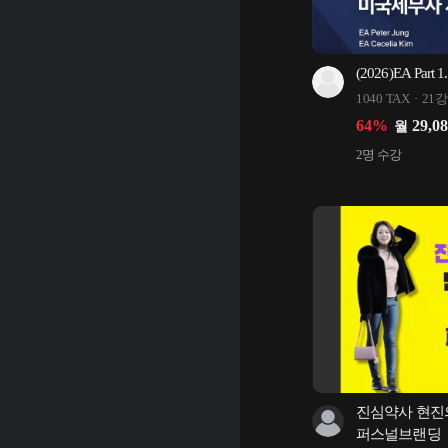
(2026)EA Part 1.
1040 TAX
21강
64
%
29,0
월
2
명 수강
진심약사 현진의
퍼스널브랜딩