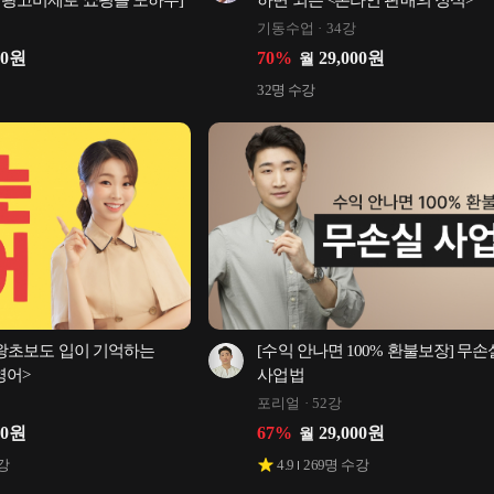
% 광고비제로 쇼핑몰 노하우]
하면 되는 <온라인 판매의 정석>
기동수업
34강
00
원
70
%
29,000
원
월
32
명 수강
 왕초보도 입이 기억하는 
[수익 안나면 100% 환불보장] 무손실
영어>
사업법
포리얼
52강
50
원
67
%
29,000
원
월
강
4.9
269
명 수강