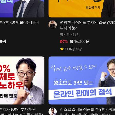
긴다 30배 불리는 [주식 
평범한 직장인도 부자의 길을 걷게되
부자의 눈>
정선용
31강
00
원
83
%
16,500
원
월
5
16
명 수강
저가 100억 부자가 된 
리스크 없이도 성공할 수 있다! 왕초