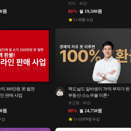
미미
40강
00
원
80
%
19,500
원
월
5
30
명 수강
 300만원 못 벌면 
맥도날드 알바생이 70억 부자가 된 
인 판매 사업
부동산 스노우볼 이론>
유근용
49강
00
원
80
%
24,750
원
월
수강
5
13,978
명 수강