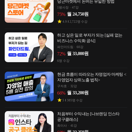
당근마켓에서 돈버는 유일한 방법
1평사장
47강
월
24,750
원
75
%
4.9
2,722
명 수강
하고 싶은 일로 부자가 되는 [실패 없는
비즈니스 수익화 공식]
파인더드림
60강
월
33,000
원
72
%
6
명 수강
현금 흐름이 따라오는 자영업자 마케팅 <
자영업자 상위노출 법칙>
구자호
32강
월
33,200
원
66
%
5
385
명 수강
처음부터 수익내는 [나브랜딩 인스타
공구클래스]
최이사
41강