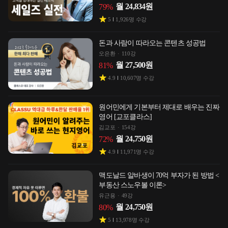
월
24,834
원
79
%
5
1,926
명 수강
돈과 사람이 따라오는 콘텐츠 성공법
오은환
110강
월
27,500
원
81
%
4.9
10,607
명 수강
원어민에게 기본부터 제대로 배우는 진짜
영어 [교포클라스]
김교포
154강
월
24,750
원
72
%
4.9
11,971
명 수강
맥도날드 알바생이 70억 부자가 된 방법 <
부동산 스노우볼 이론>
유근용
49강
월
24,750
원
80
%
5
13,978
명 수강