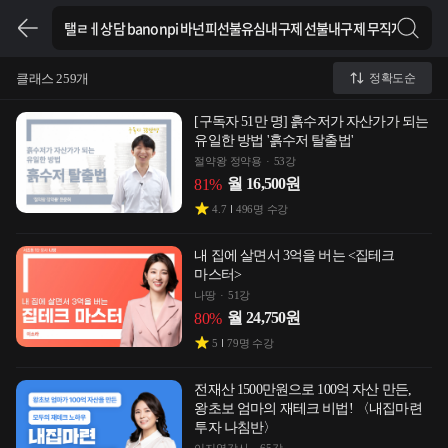
클래스 259개
정확도순
[구독자 51만 명] 흙수저가 자산가가 되는
유일한 방법 '흙수저 탈출법'
절약왕 정약용
53강
월
16,500
원
81
%
4.7
496
명 수강
내 집에 살면서 3억을 버는 <집테크
마스터>
나땅
51강
월
24,750
원
80
%
5
79
명 수강
전재산 1500만원으로 100억 자산 만든,
왕초보 엄마의 재테크 비법! 〈내집마련
투자 나침반〉