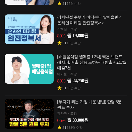
5
57
명 수강
경력단절 주부가 바닥부터 쌓아올린 <
온라인 마케팅 완전정복서>
조혜진
28강
월
19,800
원
80
%
5
19
명 수강
[배달음식점 월매출 1.2억] 찍은 브랜드
레시피, 매출 상승 노하우 대방출 + 23.7월
매출7천
이기환
30강
월
24,750
원
80
%
5
55
명 수강
[부자가 되는 가장 쉬운 방법] 한달 5분
퀀트 투자
강환국
55강
월
33,000
원
66
%
5
338
명 수강