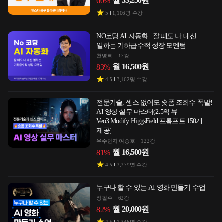
월
33,250
원
60
%
5
1,106
명 수강
NO코딩 AI 자동화 : 잘 때도 나 대신
일하는 기하급수적 성장 모멘텀
천영록
17강
월
16,500
원
83
%
4.5
3,162
명 수강
전문기술, 센스 없어도 숏폼 조회수 폭발!
AI 영상 실무 마스터(2.5억 뷰
Veo3·Modify·HiggsField 프롬프트 150개
제공)
우주먼지 여승호
122강
월
16,500
원
81
%
4.5
2,279
명 수강
누구나 할 수 있는 AI 영화 만들기 수업
정필주
62강
월
20,000
원
82
%
4.5
1,346
명 수강