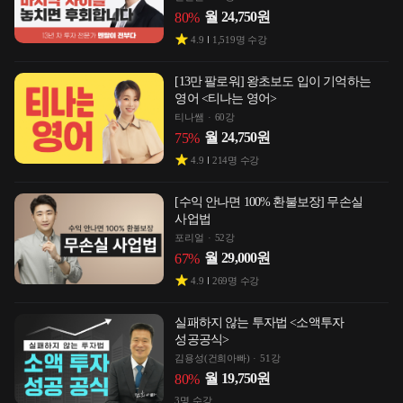
월
24,750
원
80
%
4.9
1,519
명 수강
[13만 팔로워] 왕초보도 입이 기억하는
영어 <티나는 영어>
티나쌤
60강
월
24,750
원
75
%
4.9
214
명 수강
[수익 안나면 100% 환불보장] 무손실
사업법
포리얼
52강
월
29,000
원
67
%
4.9
269
명 수강
실패하지 않는 투자법 <소액투자
성공공식>
김용성(건희아빠)
51강
월
19,750
원
80
%
3
명 수강