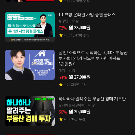
4.7
7,076
명 수강
1:1 코칭 온라인 사업 종결 클래스
정경민
42강
월
33,000
원
72
%
4.8
1,547
명 수강
실전! 소액으로 시작하는 20,30대 부동산
투자법! (강의 찍으며 투자한 아파트
5천만원↑)
에디
25강
월
27,900
원
64
%
4.8
291
명 수강
하나하나 알려주는 부동산 경매 기초반
경매하는직딩아빠
40강
월
39,000
원
60
%
4.6
96
명 수강