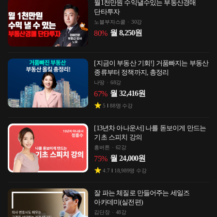
월1천만원 수익낼수있는 부동산경매
단타투자
노블부자스쿨
30강
월
8,250
원
80
%
[지금이 부동산 기회!] 거품빠지는 부동산
종류부터 정책까지, 총정리
나땅
68강
월
32,416
원
67
%
5
88
명 수강
[13년차 아나운서] 나를 돋보이게 만드는
기초 스피치 강의
흥버튼
62강
월
24,000
원
75
%
4.7
18,989
명 수강
잘 파는 체질로 만들어주는 세일즈
아카데미(실전편)
김단장
48강