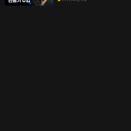
[1인 지식 수익화] 나만의 무기를 만드는
생존 코딩
한범
137강
월
33,000
원
82
%
5
45
명 수강
디자인·영업·마케팅까지 한 번에 월 천
디자이너로 독립하는 아임웹 수익화
시스템
스러운스튜디오
32강
월
16,500
원
81
%
5
20
명 수강
해외 상위 1% 트레이더 ALEX가 직접
알려주는 ICT 트레이딩 본질
알렉스
40강
월
250,000
원
70
%
5
5
명 수강