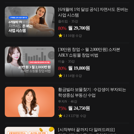
[6개월에 1억 달성 공식] 자면서도 돈버는
사업 시스템
줄리킴
35강
월
29,700
원
80
%
5
16
명 수강
[30만원 창업 -> 월 2,000만원] 소자본
ABLY 쇼핑몰 창업 비법
이솔
35강
월
19,800
원
80
%
3
14
명 수강
황금빌라 보물찾기 : 수강생이 부자되는
학생중심 부동산 수업
투자N
46강
월
24,750
원
75
%
4.2
227
명 수강
[시작부터 끝까지 다 알려드려요]