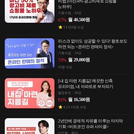
비법 [마진50% 광고비제로 쇼핑몰
노하우]
기동수업
43강
월
40,500
원
67
%
5
203
명 수강
리스크 없이도 성공할 수 있다! 왕초보도
하면 되는 <온라인 판매의 정석>
기동수업
34강
월
29,000
원
70
%
32
명 수강
[내 집 마련 지름길] 깨끗한 신축
프리미엄, 내 아파트로 부자되기
열정로즈
39강
월
16,500
원
81
%
4.2
151
명 수강
2년안에 경제적 자유를 이루는 마지막
기회 <비트코인 슈퍼 사이클>
신민철
86강