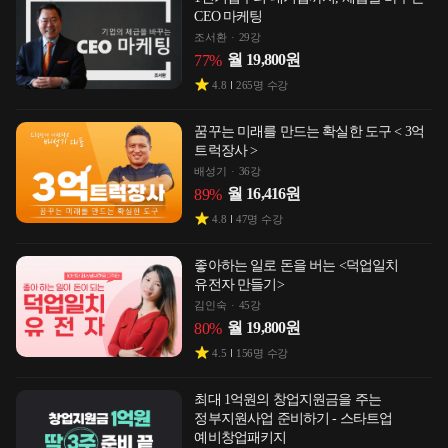
CEO 마케팅
조서환
29강
월
19,800
원
77
%
4.8
265
명 수강
꿈꾸는 미래를 만드는 확실한 도구 < 3억
트럭장사 >
배성기
36강
월
16,416
원
89
%
4.8
47
명 수강
좋아하는 일로 돈을 버는 <덕업일치
유전자 만들기>
김인숙
45강
월
19,800
원
80
%
4.5
156
명 수강
최대 1억원의 창업지원금을 주는
정부지원사업 준비하기 - 스타트업
예비창업패키지