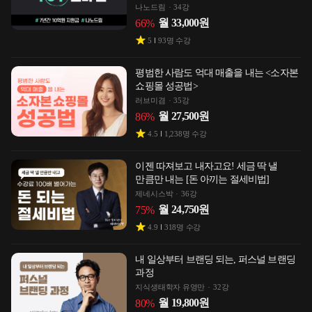
나노드림
34강
월
33,000
원
66
%
5
93
명 수강
평범한 사람도 억대 매출을 내는 <소자본
쇼핑몰 성공법>
러브미겸
35강
월
27,500
원
86
%
4.5
1,238
명 수강
이젠 따져보고 내자고요! 세금 딱 낼
만큼만 내는 [돈 아끼는 절세비법]
제네시스박
36강
월
24,750
원
75
%
4.9
318
명 수강
내 일상부터 브랜딩 되는, 퍼스널 브랜딩
과정
지식생태학자 유영만
32강
월
19,800
원
80
%