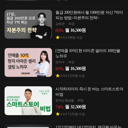
월급 200만원에서 월 1000만원 자산 7억이
되는 방법<자본주의 전략>
강희운
50강
월
16,500
원
85
%
4.6
249
명 수강
[연매출 10억] 현 아마존 셀러의 100만불
노하우
안지수
34강
월
16,500
원
81
%
4.4
2,553
명 수강
시작하자마자 즉시 돈 버는 스마트스토어
비법
돈버는형님들
49강
월
32,500
원
74
%
4.6
7,235
명 수강
1인기업부터 대기업까지, 체급을 바꾸는