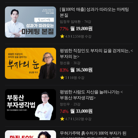
[월100억 매출] 성과가 따라오는 마케팅
본질
임정우 임재환
74강
월
19,800
원
77
%
4.9
2,556
명 수강
평범한 직장인도 부자의 길을 걷게되는, <
부자의 눈>
정선용
31강
월
16,500
원
83
%
5
16
명 수강
평범한 사람도 자산을 늘려나가는 <
부동산 부자생각법>
정민우
23강
월
33,000
원
74
%
4.7
1,512
명 수강
무허가주택 흙수저가 100억 부자가 된