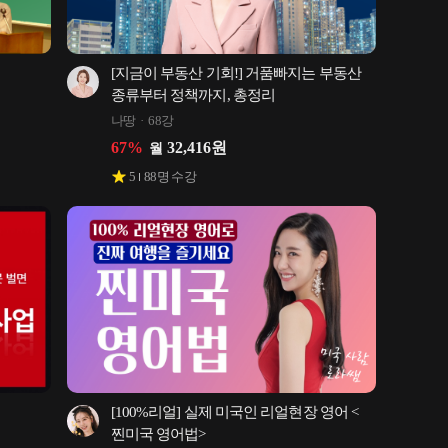
[지금이 부동산 기회!] 거품빠지는 부동산 
종류부터 정책까지, 총정리
나땅
68강
67
%
32,416
원
월
5
88
명 수강
[100%리얼] 실제 미국인 리얼현장 영어 <
찐미국 영어법>