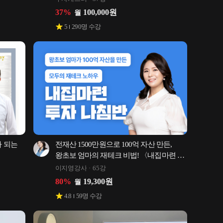
37
%
100,000
원
월
5
290
명 수강
 되는 
전재산 1500만원으로 100억 자산 만든, 
왕초보 엄마의 재테크 비법! 〈내집마련 
투자 나침반〉
이지영강사
65강
80
%
19,300
원
월
4.8
59
명 수강