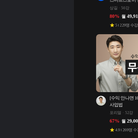
스마트스토어 
상길
50강
80
%
49,9
월
5
229
명 수강
[수익 안나면 1
사업법
포리얼
52강
67
%
29,0
월
4.9
269
명 수