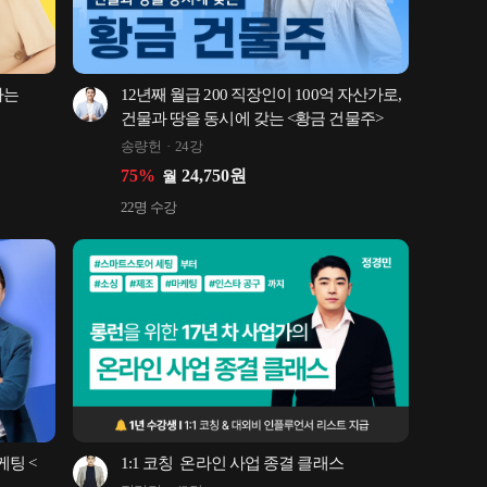
는 
12년째 월급 200 직장인이 100억 자산가로, 
건물과 땅을 동시에 갖는 <황금 건물주>
송량헌
24강
75
%
24,750
원
월
22
명 수강
팅 <
1:1 코칭  온라인 사업 종결 클래스