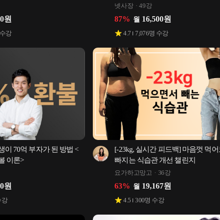
넷사장
49강
00
원
87
%
16,500
원
월
 수강
4.7
7,076
명 수강
이 70억 부자가 된 방법 <
[-23kg, 실시간 피드백] 마음껏 먹어
볼 이론>
빠지는 식습관 개선 챌린지
요가하고망고
36강
50
원
63
%
19,167
원
월
수강
4.5
300
명 수강