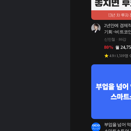
2년안에 경제적
기회 <비트코인
신민철
86강
80
%
24,7
월
4.9
1,519
명 
부업을 넘어 억