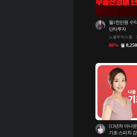
월1천만원 수
단타투자
노블부자스쿨
80
%
8,250
월
[13년차 아나
기초 스피치 