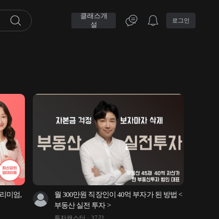
클래스개
로그인
설
리미엄, 
월 300만원 직장인이 40억 부자가 된 방법 < 
부동산 실전 투자 >
투자캐스터
37강