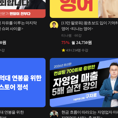
 자유를 이루는 마지막 
[13만 팔로워] 왕초보도 입이 기억하
 슈퍼 사이클>
영어 <티나는 영어>
티나쌤
60강
50
원
75
%
24,750
원
월
수강
4.9
214
명 수강
대 연봉을 위한 
현금 흐름이 따라오는 자영업자 마케