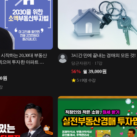
시작하는 20,30대 부동산 
3시간 만에 끝내는 경매의 모든 것!
 찍으며 투자한 아파트 
당근자판기
17강
56
%
39,000
원
월
00
원
5
9
명 수강
강