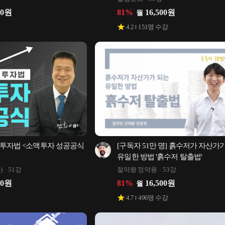
50
원
81
%
16,500
원
월
4.2
151
명 수강
 투자법 <소액투자 성공공식
[구독자 51만 명] 흙수저가 자산가가
유일한 방법 '흙수저 탈출법'
)
51강
절약왕 정약용
53강
50
원
81
%
16,500
원
월
4.7
496
명 수강