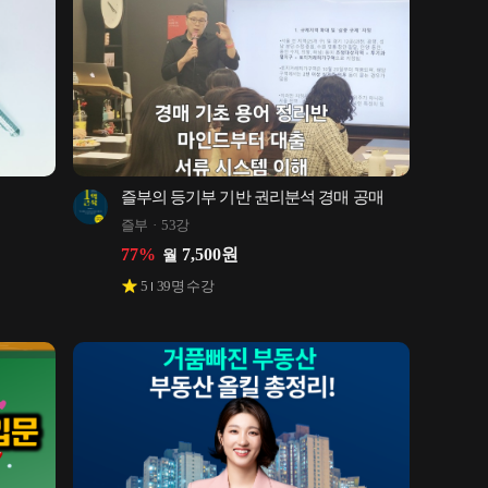
즐부의 등기부 기반 권리분석 경매 공매
즐부
53강
77
%
7,500
원
월
5
39
명 수강