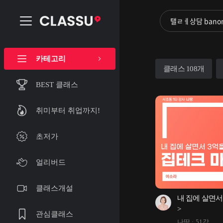
카테고리
클래스 108개
BEST 클래스
취미부터 취업까지!
초저가
얼리버드
클래스개설
내 집에 살면서
>
관심클래스
나땅
51강