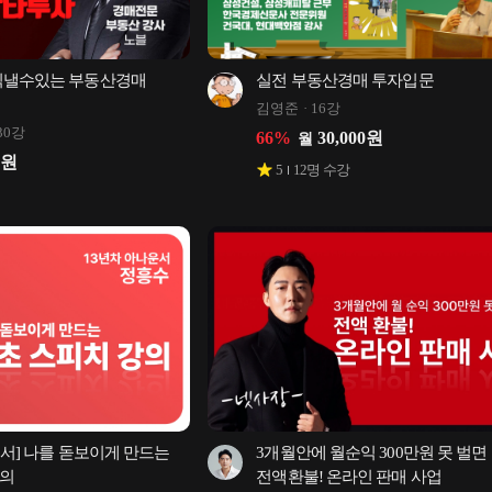
익낼수있는 부동산경매 
실전 부동산경매 투자입문
김영준
16강
30강
66
%
30,000
원
월
원
5
12
명 수강
운서] 나를 돋보이게 만드는 
3개월안에 월순익 300만원 못 벌면 
강의
전액환불! 온라인 판매 사업