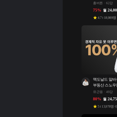
흥버튼
62강
75
%
24,0
월
4.7
18,989
명
맥도날드 알바생
부동산 스노우
유근용
49강
80
%
24,7
월
5
13,978
명 