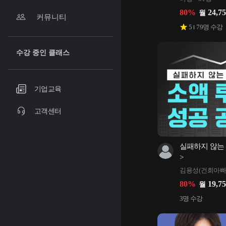
80
%
24,7
월
커뮤니티
5
79
명 수강
수강 중인 클래스
기업교육
고객센터
실패하지 않는
>
김용성(건희아빠
80
%
19,7
월
3
명 수강