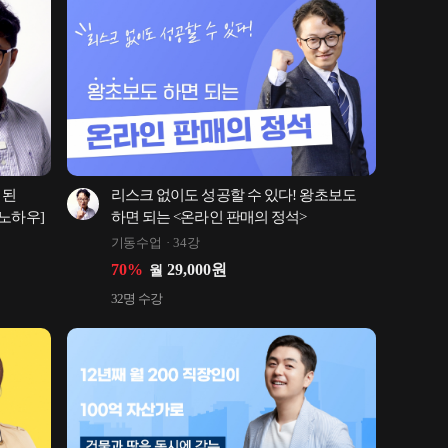
된 
리스크 없이도 성공할 수 있다! 왕초보도 
 노하우]
하면 되는 <온라인 판매의 정석>
기동수업
34강
70
%
29,000
원
월
32
명 수강