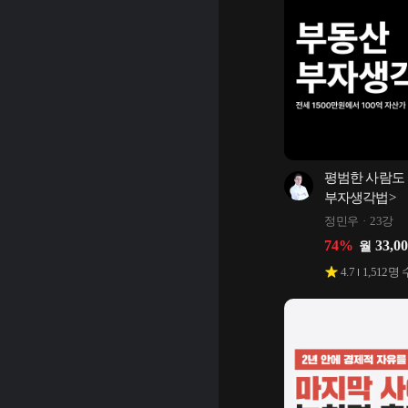
평범한 사람도 
부자생각법>
정민우
23강
74
%
33,0
월
4.7
1,512
명 