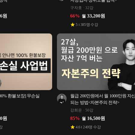
정석
자영업자 상위노출 법칙>
구자호
32강
16
원
66
%
33,200
원
월
5
385
명 수강
00% 환불보장] 무손실 
월급 200만원에서 월 1000만원 자산
되는 방법<자본주의 전략>
강희운
50강
00
원
85
%
16,500
원
월
강
4.6
249
명 수강