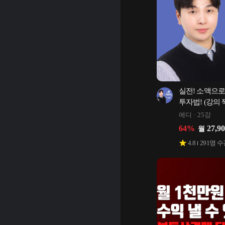
실전! 소액으로 
투자법! (강의
5천만원↑)
에디
25강
64
%
27,9
월
4.8
291
명 수