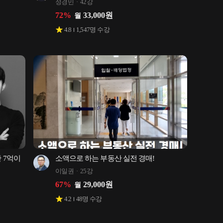
정경민
42강
72
%
33,000
원
월
4.8
1,547
명 수강
 7억이 
소액으로 하는 부동산 실전 경매!
이일권
25강
67
%
29,000
원
월
4.2
48
명 수강