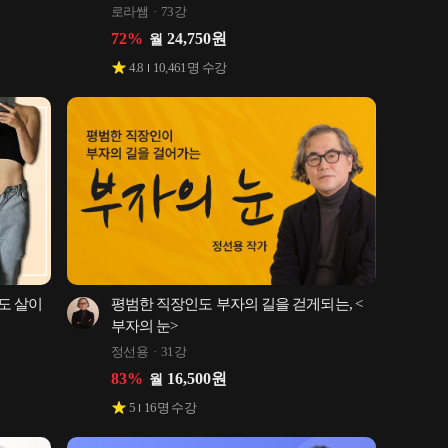
로라쌤
73강
72
%
24,750
원
월
4.8
10,461
명 수강
도 살이 
평범한 직장인도 부자의 길을 걷게되는, <
부자의 눈>
정선용
31강
83
%
16,500
원
월
5
16
명 수강