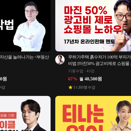
자산을 늘려나가는 <부동산 
무허가주택 흙수저가 100억 부자가 
비법 [마진50% 광고비제로 쇼핑몰
기동수업
43강
00
원
67
%
40,500
원
월
수강
5
203
명 수강