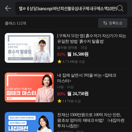
클래스 122개
정확도순
[구독자 51만 명] 흙수저가 자산가가 되는
유일한 방법 '흙수저 탈출법'
절약왕 정약용
53강
월
16,500
원
81
%
4.7
496
명 수강
내 집에 살면서 3억을 버는 <집테크
마스터>
나땅
51강
월
24,750
원
80
%
5
79
명 수강
전재산 1500만원으로 100억 자산 만든,
왕초보 엄마의 재테크 비법! 〈내집마련
투자 나침반〉