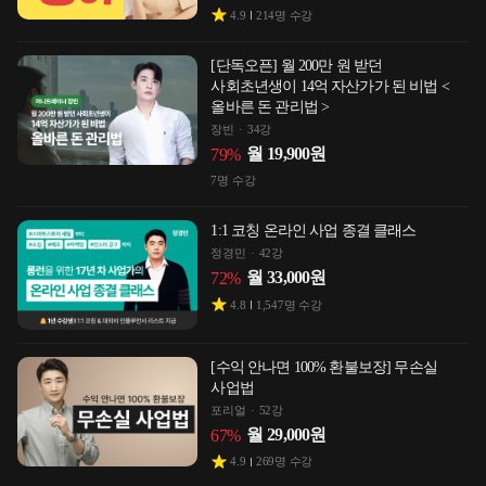
4.9
214
명 수강
[단독오픈] 월 200만 원 받던
사회초년생이 14억 자산가가 된 비법 <
올바른 돈 관리법 >
장빈
34강
월
19,900
원
79
%
7
명 수강
1:1 코칭 온라인 사업 종결 클래스
정경민
42강
월
33,000
원
72
%
4.8
1,547
명 수강
[수익 안나면 100% 환불보장] 무손실
사업법
포리얼
52강
월
29,000
원
67
%
4.9
269
명 수강