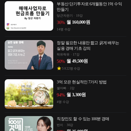
부동산 단기투자로 6개월동안 1억 수익
만들기
당근자판기
19강
월
160,000
원
36
%
14
명 수강
정말 필요한 내용만 짧고 굵게 배우는
실용 경매 기초 강의
락유락유
17강
월
49,500
원
50
%
5
22
명 수강
3억 모은 현실적인 7가지 방법
셀아빠
2강
월
3,300
원
94
%
4
명 수강
직장인도 할 수 있는 100분 경매
빈이
30강