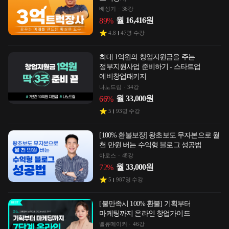
배성기
36강
월
16,416
원
89
%
4.8
47
명 수강
최대 1억원의 창업지원금을 주는
정부지원사업 준비하기 - 스타트업
예비창업패키지
나노드림
34강
월
33,000
원
66
%
5
93
명 수강
[100% 환불보장] 왕초보도 무자본으로 월
천 만원 버는 수익형 블로그 성공법
아로스
48강
월
33,000
원
72
%
5
987
명 수강
[불만족시 100% 환불] 기획부터
마케팅까지 온라인 창업가이드
밸류메이커
46강