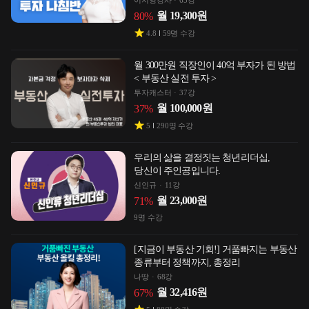
이지영강사
65강
월
19,300
원
80
%
4.8
59
명 수강
월 300만원 직장인이 40억 부자가 된 방법
< 부동산 실전 투자 >
투자캐스터
37강
월
100,000
원
37
%
5
290
명 수강
우리의 삶을 결정짓는 청년리더십,
당신이 주인공입니다.
신인규
11강
월
23,000
원
71
%
9
명 수강
[지금이 부동산 기회!] 거품빠지는 부동산
종류부터 정책까지, 총정리
나땅
68강
월
32,416
원
67
%