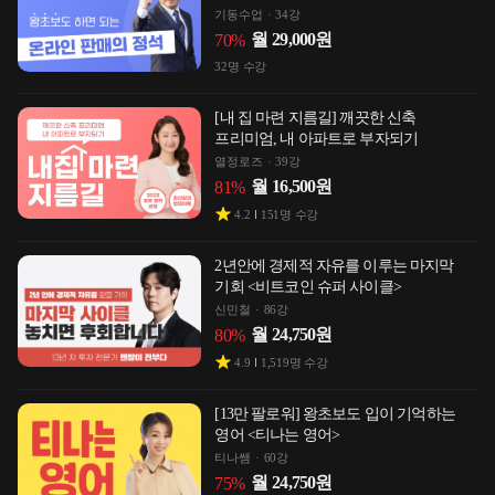
기동수업
34강
월
29,000
원
70
%
32
명 수강
[내 집 마련 지름길] 깨끗한 신축
프리미엄, 내 아파트로 부자되기
열정로즈
39강
월
16,500
원
81
%
4.2
151
명 수강
2년안에 경제적 자유를 이루는 마지막
기회 <비트코인 슈퍼 사이클>
신민철
86강
월
24,750
원
80
%
4.9
1,519
명 수강
[13만 팔로워] 왕초보도 입이 기억하는
영어 <티나는 영어>
티나쌤
60강
월
24,750
원
75
%