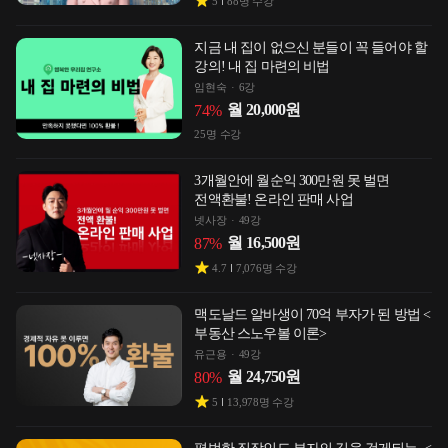
5
88
명 수강
지금 내 집이 없으신 분들이 꼭 들어야 할
강의! 내 집 마련의 비법
임현숙
6강
월
20,000
원
74
%
25
명 수강
3개월안에 월순익 300만원 못 벌면
전액환불! 온라인 판매 사업
넷사장
49강
월
16,500
원
87
%
4.7
7,076
명 수강
맥도날드 알바생이 70억 부자가 된 방법 <
부동산 스노우볼 이론>
유근용
49강
월
24,750
원
80
%
5
13,978
명 수강