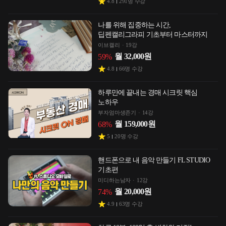
4.8
291
명 수강
나를 위해 집중하는 시간,
딥펜캘리그라피 기초부터 마스터까지
이브캘리
19강
월
32,000
원
59
%
4.8
66
명 수강
하루만에 끝내는 경매 시크릿 핵심
노하우
부자엄마생존기
14강
월
159,000
원
68
%
5
20
명 수강
핸드폰으로 내 음악 만들기 FL STUDIO
기초편
미디하는남자
12강
월
20,000
원
74
%
4.9
63
명 수강