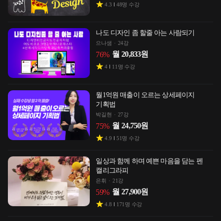
4.3
48
명 수강
나도 디자인 좀 할줄 아는 사람되기
으나샘
24강
월
20,833
원
76
%
4
11
명 수강
월1억원 매출이 오르는 상세페이지
기획법
박길현
27강
월
24,750
원
75
%
4.9
51
명 수강
일상과 함께 하며 예쁜 마음을 담는 펜
캘리그라피
은휘
21강
월
27,900
원
59
%
4.8
171
명 수강