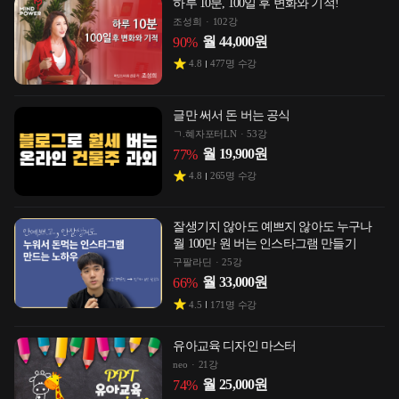
하루 10분, 100일 후 변화와 기적!
조성희
102강
월
44,000
원
90
%
4.8
477
명 수강
글만 써서 돈 버는 공식
ㄱ.혜자포터LN
53강
월
19,900
원
77
%
4.8
265
명 수강
잘생기지 않아도 예쁘지 않아도 누구나
월 100만 원 버는 인스타그램 만들기
구팔라딘
25강
월
33,000
원
66
%
4.5
171
명 수강
유아교육 디자인 마스터
neo
21강
월
25,000
원
74
%