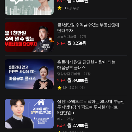
월
25,000
원
68
%
5
4
명 수강
월1천만원 수익낼수있는 부동산경매
단타투자
노블부자스쿨
30강
월
8,250
원
80
%
흔들리지 않고 단단한 사람이 되는
마음공부 클래스
명상상담 진미쌤
21강
월
39,800
원
59
%
4.9
310
명 수강
실전! 소액으로 시작하는 20,30대 부동산
투자법! (강의 찍으며 투자한 아파트
5천만원↑)
에디
25강
월
27,900
원
64
%