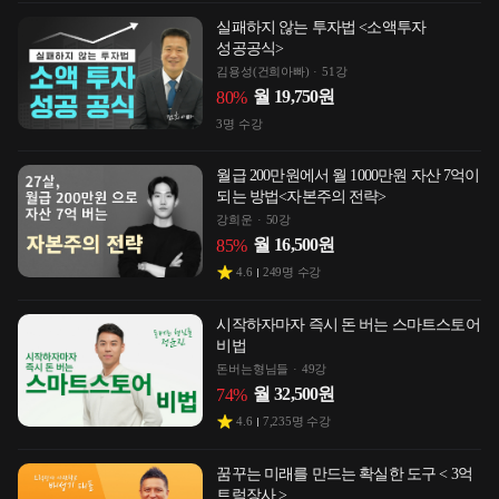
실패하지 않는 투자법 <소액투자
성공공식>
김용성(건희아빠)
51강
월
19,750
원
80
%
3
명 수강
월급 200만원에서 월 1000만원 자산 7억이
되는 방법<자본주의 전략>
강희운
50강
월
16,500
원
85
%
4.6
249
명 수강
시작하자마자 즉시 돈 버는 스마트스토어
비법
돈버는형님들
49강
월
32,500
원
74
%
4.6
7,235
명 수강
꿈꾸는 미래를 만드는 확실한 도구 < 3억
트럭장사 >