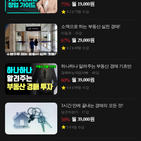
월
19,000
원
75
%
4.5
73
명 수강
소액으로 하는 부동산 실전 경매!
이일권
25강
월
29,000
원
67
%
4.2
48
명 수강
하나하나 알려주는 부동산 경매 기초반
경매하는직딩아빠
40강
월
39,000
원
60
%
4.6
96
명 수강
3시간 만에 끝내는 경매의 모든 것!
당근자판기
17강
월
39,000
원
56
%
5
9
명 수강