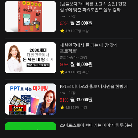
[남들보다 2배 빠른 초고속 승진] 현장
실무에 맞춘 파워포인트 실무 강좌
neo
21강
월
25,000
원
63
%
4.9
207
명 수강
대한민국에서 돈 되는 내 땅 갖기
프로젝트!
춘희아줌마
29강
월
48,000
원
60
%
4.9
103
명 수강
PPT로 비디오와 홍보 디자인을 한방에
neo
21강
월
33,000
원
51
%
4.8
53
명 수강
스마트스토어 뼈때리는 이야기 하루 5분!
뼈 때리는 이야기 조대표
18강