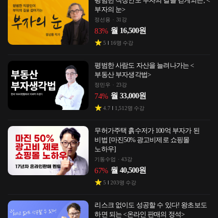
평범한 직장인도 부자의 길을 걷게되는, <
부자의 눈>
정선용
31강
월
16,500
원
83
%
5
16
명 수강
평범한 사람도 자산을 늘려나가는 <
부동산 부자생각법>
정민우
23강
월
33,000
원
74
%
4.7
1,512
명 수강
무허가주택 흙수저가 100억 부자가 된
비법 [마진50% 광고비제로 쇼핑몰
노하우]
기동수업
43강
월
40,500
원
67
%
5
203
명 수강
리스크 없이도 성공할 수 있다! 왕초보도
하면 되는 <온라인 판매의 정석>