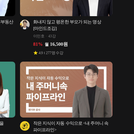
부동산 
화내지 않고 평온한 부모가 되는 명상 
[마인드조깅]
이민호
43강
81
%
16,500
원
월
4.9
277
명 수강
을 
작은 지식이 자동 수익으로 <내 주머니 속 
파이프라인>