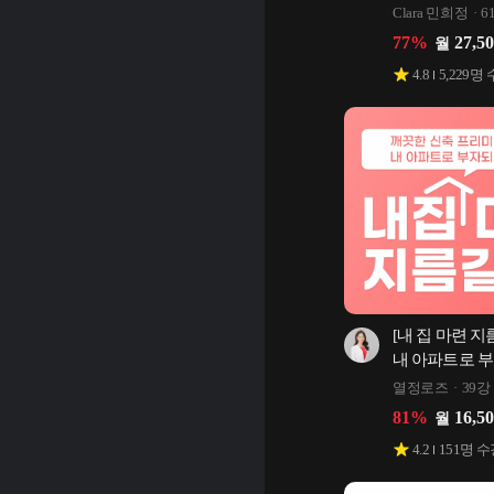
Clara 민희정
6
77
%
27,5
월
4.8
5,229
명 
[내 집 마련 지
내 아파트로 
열정로즈
39강
81
%
16,5
월
4.2
151
명 수