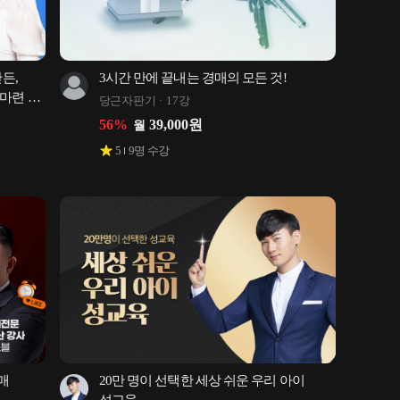
든, 
3시간 만에 끝내는 경매의 모든 것!
마련 
당근자판기
17강
56
%
39,000
원
월
5
9
명 수강
 
20만 명이 선택한 세상 쉬운 우리 아이 