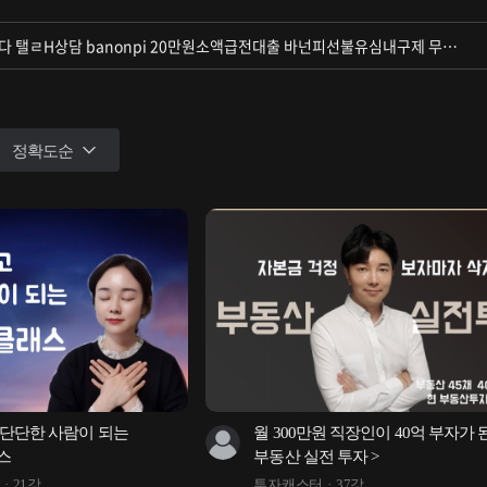
정확도순
단단한 사람이 되는 
월 300만원 직장인이 40억 부자가 된
스
부동산 실전 투자 >
21강
투자캐스터
37강