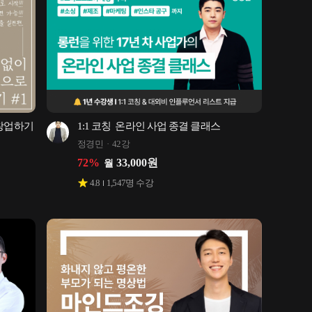
 창업하기
1:1 코칭  온라인 사업 종결 클래스
정경민
42강
72
%
33,000
원
월
4.8
1,547
명 수강