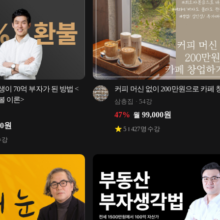
이 70억 부자가 된 방법 <
커피 머신 없이 200만원으로 카페
볼 이론>
삼층집
54강
47
%
99,000
원
월
50
원
5
427
명 수강
수강