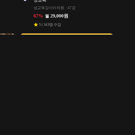
성교육
성교육강사이석원
47강
67
%
29,000
원
월
5
343
명 수강
그라피 
야! 너두 월 천만원 지식사업 할 수 있어! 
(초보도 가능한 지식창업 시작하기)
당돌한리더제니
26강
66
%
30,000
원
월
4.5
99
명 수강