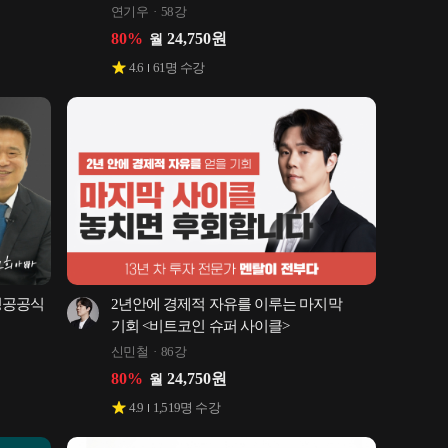
연기우
58강
80
%
24,750
원
월
4.6
61
명 수강
성공공식
2년안에 경제적 자유를 이루는 마지막 
기회 <비트코인 슈퍼 사이클>
신민철
86강
80
%
24,750
원
월
4.9
1,519
명 수강