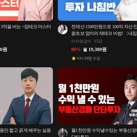
 3억을 버는 <집테크 마스터
전재산 1500만원으로 100억 자산 만
왕초보 엄마의 재테크 비법! 〈내집
투자 나침반〉
이지영강사
65강
50
원
80
%
19,300
원
월
4.8
59
명 수강
용만 짧고 굵게 배우는 실용 
월1천만원 수익낼수있는 부동산경매