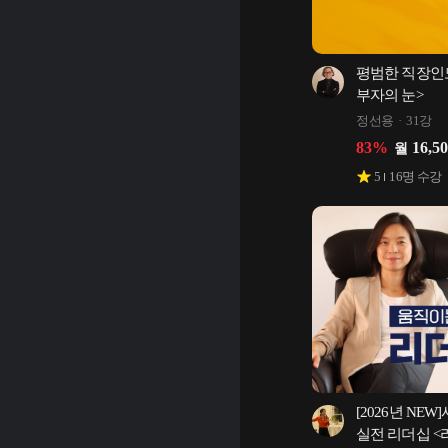
평범한 직장인도
부자의 눈>
정선용
31강
83
%
16,5
월
5
16
명 수강
[2026년 NE
실전 리더십 <