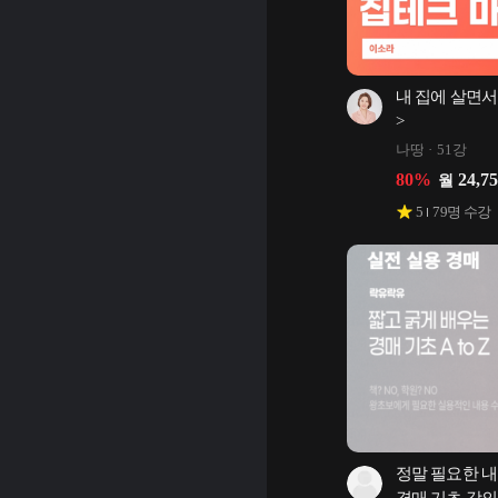
내 집에 살면서
>
나땅
51강
80
%
24,7
월
5
79
명 수강
정말 필요한 내