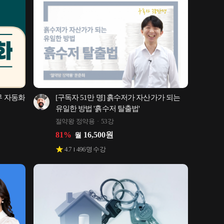
무 자동화
[구독자 51만 명] 흙수저가 자산가가 되는 
유일한 방법 '흙수저 탈출법'
절약왕 정약용
53강
81
%
16,500
원
월
4.7
496
명 수강