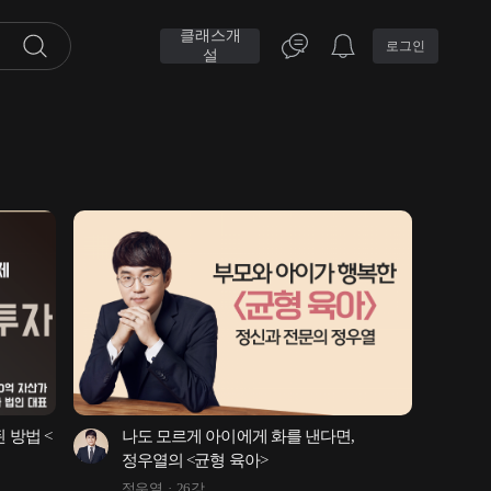
클래스개
로그인
설
 방법 < 
나도 모르게 아이에게 화를 낸다면, 
정우열의 <균형 육아>
정우열
26강