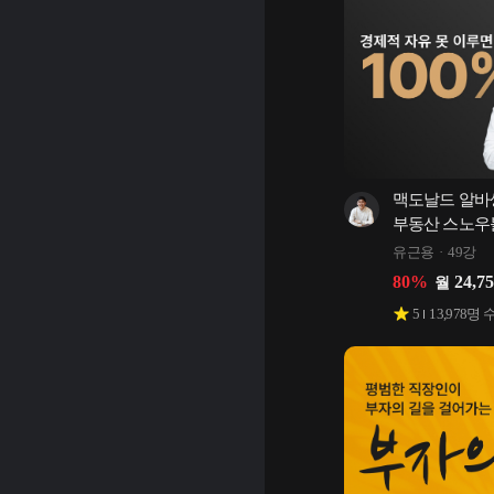
맥도날드 알바생
부동산 스노우
유근용
49강
80
%
24,7
월
5
13,978
명 