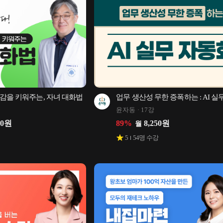
감을 키워주는, 자녀 대화법
업무 생산성 무한 증폭하는 : AI 실
윤자동
17강
00
원
89
%
8,250
원
월
5
54
명 수강