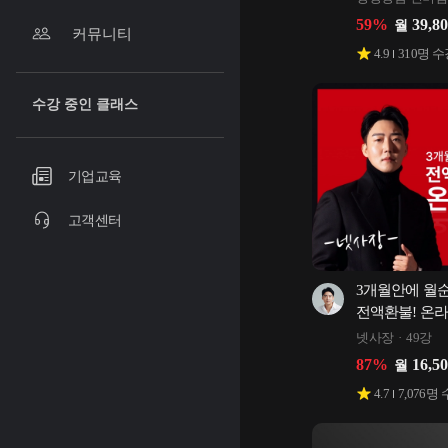
59
%
39,8
월
커뮤니티
4.9
310
명 수
수강 중인 클래스
기업교육
고객센터
3개월안에 월순익
전액환불! 온라
넷사장
49강
87
%
16,5
월
4.7
7,076
명 