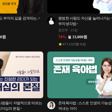
 부자의 길을 걷게되는, <
평범한 사람도 자산을 늘려나가는 <
부자생각법>
정민우
23강
00
원
74
%
33,000
원
월
4.7
1,512
명 수강
W]사람들이 자발적으로 따르는 
존재육아법 : 스스로 인생의 가능성
리더십의 본질>
꺼내는 아이