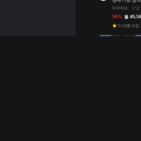
경매 기초 강의
락유락유
17강
50
%
49,5
월
5
22
명 수강
실전! 소액으로 
투자법! (강의
5천만원↑)
에디
25강
64
%
27,9
월
4.8
291
명 수