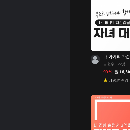
내 아이의 자존
김현수
22강
90
%
16,5
월
5
91
명 수강