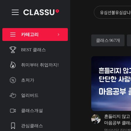
카테고리
클래스 967개
BEST 클래스
취미부터 취업까지!
초저가
얼리버드
클래스개설
흔들리지 않고 
마음공부 클래
관심클래스
명상상담 진미쌤