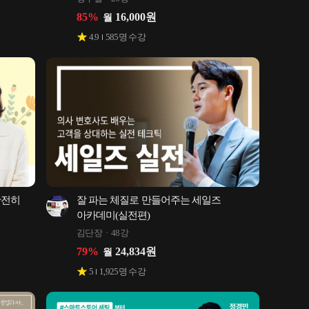
85
%
16,000
원
월
4.9
585
명 수강
전히 
잘 파는 체질로 만들어주는 세일즈 
아카데미(실전편)
김단장
48강
79
%
24,834
원
월
5
1,925
명 수강