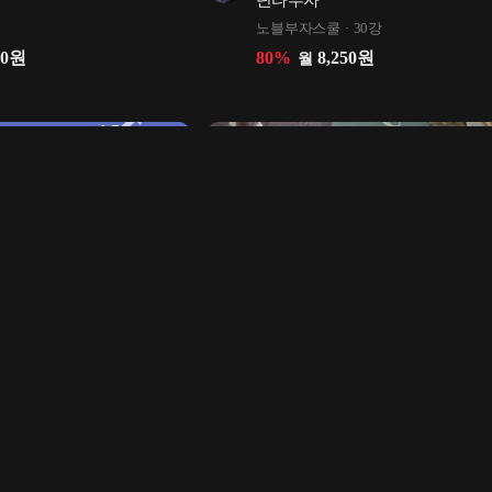
단타투자
노블부자스쿨
30강
00
원
80
%
8,250
원
월
시작하는 20,30대 부동산 
나를 위해 집중하는 시간, 딥펜캘리
 찍으며 투자한 아파트 
기초부터 마스터까지
이브캘리
19강
00
원
59
%
32,000
원
월
강
4.8
66
명 수강