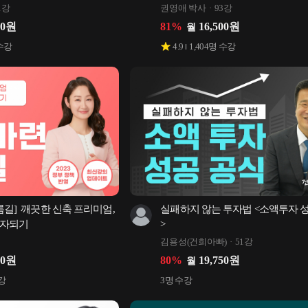
1강
권영애 박사
93강
00
원
81
%
16,500
원
월
수강
4.9
1,404
명 수강
름길]  깨끗한 신축 프리미엄, 
실패하지 않는 투자법 <소액투자 
부자되기
>
김용성(건희아빠)
51강
00
원
80
%
19,750
원
월
강
3
명 수강