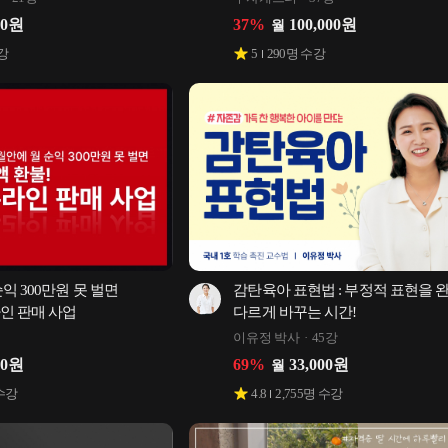
00
원
37
%
100,000
원
월
강
5
290
명 수강
 300만원 못 벌면 
감탄육아 표현법 : 부정적 표현을 완
인 판매 사업
다르게 바꾸는 시간!
이유정 박사
45강
00
원
69
%
33,000
원
월
수강
4.8
2,755
명 수강