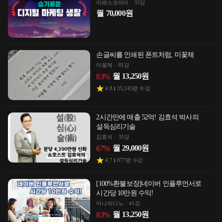
이패스코리아
35강
월
70,000
원
손글씨를 인쇄된 폰트처럼, 미꽃체
미꽃체
81강
월
13,250
원
83
%
4.8
35,245
명 수강
2시간만에 매출 52억! 김효석 박사의
설득심리기술
김효석
33강
월
29,000
원
67
%
4.7
877
명 수강
[100%환불보장]네이버 인플루언서로
시간당 10만원 수익!
아나의디노
41강
월
13,250
원
83
%