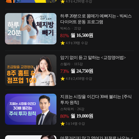
4.9
4,290
명 수강
하루 20분으로 몸매가 예뻐지는 - 빅씨스
다이어트 운동 프로그램
빅씨스
22강
월
16,500
원
81
%
4.9
39
명 수강
암기 없이 듣고 말하는 <교정영어법>
스텔라
115강
월
24,750
원
73
%
4.8
2,458
명 수강
지표는 시장을 이긴다 30배 불리는 [주식
투자 원칙]
스탁워커
26강
월
19,000
원
80
%
5
14
명 수강
머뭇거리지 않고 영어가 저절로 나오는 <