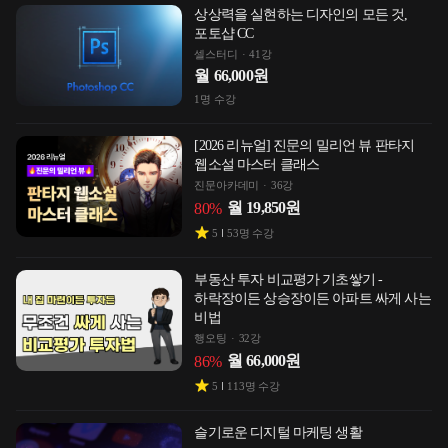
상상력을 실현하는 디자인의 모든 것,
포토샵 CC
셀스터디
41강
월
66,000
원
1
명 수강
[2026 리뉴얼] 진문의 밀리언 뷰 판타지
웹소설 마스터 클래스
진문아카데미
36강
월
19,850
원
80
%
5
53
명 수강
부동산 투자 비교평가 기초쌓기 -
하락장이든 상승장이든 아파트 싸게 사는
비법
행오팅
32강
월
66,000
원
86
%
5
113
명 수강
슬기로운 디지털 마케팅 생활