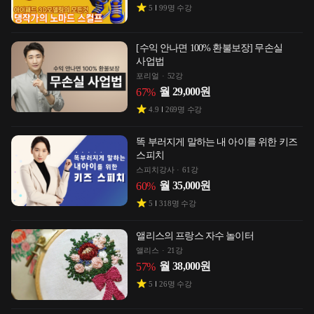
5
99
명 수강
[수익 안나면 100% 환불보장] 무손실
사업법
포리얼
52강
월
29,000
원
67
%
4.9
269
명 수강
똑 부러지게 말하는 내 아이를 위한 키즈
스피치
스피치강사
61강
월
35,000
원
60
%
5
318
명 수강
앨리스의 프랑스 자수 놀이터
앨리스
21강
월
38,000
원
57
%
5
26
명 수강