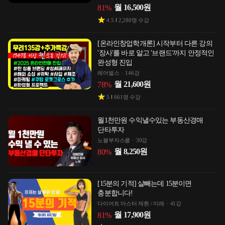
월
16,500
원
81
%
4.5
2,280
명 수강
[온라인창업학개론] 시작부터 다른 강의
'장사'를 바로 알고 '브랜드'까지 안정적인
완성형 진입
레어벌스
146강
월
21,600
원
78
%
5
661
명 수강
월1천만원 수익낼수있는 부동산경매
단타투자
노블부자스쿨
30강
월
8,250
원
80
%
[15분의 기적] 살빼는데 15분이면
충분합니다!
다이어트 마스터 재환 / 미래
41강
월
17,900
원
81
%