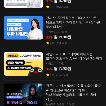
월
16,500
원
81
%
4.7
496
명 수강
전재산 1500만원으로 100억 자산 만든,
왕초보 엄마의 재테크 비법! 〈내집마련
투자 나침반〉
이지영강사
65강
월
19,300
원
80
%
4.8
59
명 수강
까망고니의 3D 그래픽이 쉬워지는
블렌더 기초부터 AI 애니메이션 생성까지
까망고니
23강
월
13,250
원
86
%
4.9
241
명 수강
전문기술, 센스 없어도 숏폼 조회수 폭발!
AI 영상 실무 마스터(2.5억 뷰
Veo3·Modify·HiggsField 프롬프트 150개
제공)
우주먼지 여승호
124강