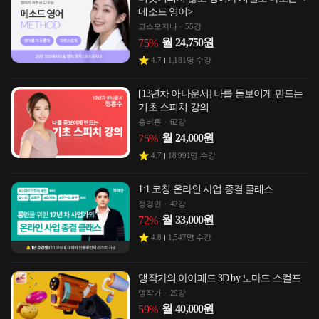
메소드 영어>
코스모지나
55강
월
24,750
원
75
%
4.7
1,181
명 수강
[13년차 아나운서] 나를 돋보이게 만드는
기초 스피치 강의
흥버튼
62강
월
24,000
원
75
%
4.7
18,991
명 수강
1:1 코칭 온라인 사업 종결 클래스
정경민
42강
월
33,000
원
72
%
4.8
1,547
명 수강
댕작가의 아이패드 3D by 노마드 스컬프
댕작가
29강
월
40,000
원
59
%