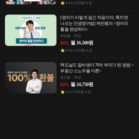
4.4
1,529
명 수강
[영어가 이렇게 쉽긴 처음이야, 툭치면
나오는 인생영어법] 케빈쌤의 <영어의
틀을 완성하다>
케빈쌤
56강
월
16,500
원
86
%
4.8
2,142
명 수강
맥도날드 알바생이 70억 부자가 된 방법 <
부동산 스노우볼 이론>
유근용
49강
월
24,750
원
80
%
5
13,978
명 수강
무허가주택 흙수저가 100억 부자가 된
비법 [마진50% 광고비제로 쇼핑몰
노하우]
기동수업
43강
월
40,500
원
67
%