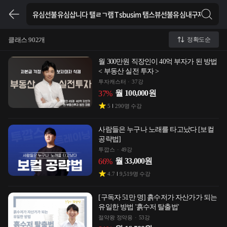
클래스 902개
정확도순
월 300만원 직장인이 40억 부자가 된 방법
< 부동산 실전 투자 >
투자캐스터
37강
월
100,000
원
37
%
5
290
명 수강
사람들은 누구나 노래를 타고났다 [보컬
공략법]
투깝스
49강
월
33,000
원
66
%
4.7
9,519
명 수강
[구독자 51만 명] 흙수저가 자산가가 되는
유일한 방법 '흙수저 탈출법'
절약왕 정약용
53강