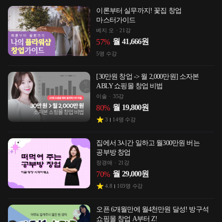
이론부터 실무까지! 꽃집 창업
마스터가이드
베지 오
21강
월
41,666
원
57
%
5
명 수강
[30만원 창업 -> 월 2,000만원] 소자본
ABLY 쇼핑몰 창업 비법
이솔
35강
월
19,800
원
80
%
3
14
명 수강
집에서 3시간 일하고 월300만원 버는
공부방 창업
장경애
21강
월
29,000
원
70
%
4.8
103
명 수강
오픈 6개월만에 월4천만원 달성! 방구석
쇼핑몰 창업 A부터 Z!