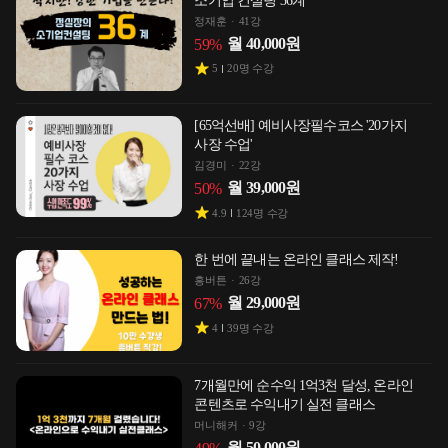
소기업 컨설팅 36계
정재훈
41강
월
40,000
원
59
%
5
20
명 수강
[65억선배] 예비사장필수코스 '20가지
사장 수업'
김경미
22강
월
39,000
원
50
%
4.9
124
명 수강
한 번에 끝내는 온라인 클래스 제작!
흥버튼
26강
월
29,000
원
67
%
4
39
명 수강
7개월만에 순수익 1억3천 달성, 온라인
콘텐츠로 수익내기 실전 클래스
머니해커
9강
월
50,000
원