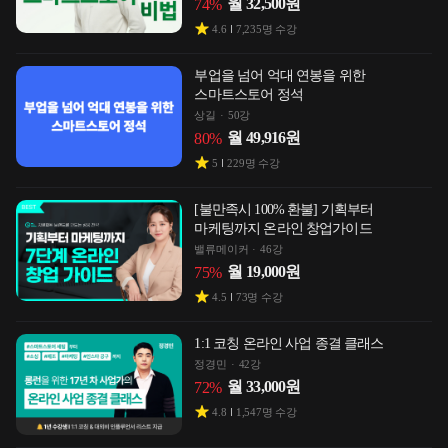
월
32,500
원
74
%
4.6
7,235
명 수강
부업을 넘어 억대 연봉을 위한
스마트스토어 정석
상길
50강
월
49,916
원
80
%
5
229
명 수강
[불만족시 100% 환불] 기획부터
마케팅까지 온라인 창업가이드
밸류메이커
46강
월
19,000
원
75
%
4.5
73
명 수강
1:1 코칭 온라인 사업 종결 클래스
정경민
42강
월
33,000
원
72
%
4.8
1,547
명 수강