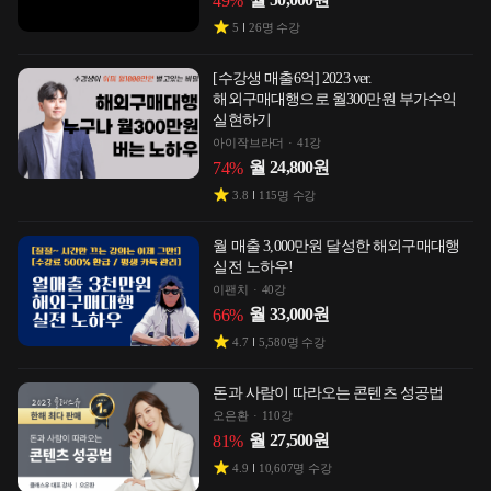
49
%
5
26
명 수강
[수강생 매출6억] 2023 ver.
해외구매대행으로 월300만원 부가수익
실현하기
아이작브라더
41강
월
24,800
원
74
%
3.8
115
명 수강
월 매출 3,000만원 달성한 해외구매대행
실전 노하우!
이팬치
40강
월
33,000
원
66
%
4.7
5,580
명 수강
돈과 사람이 따라오는 콘텐츠 성공법
오은환
110강
월
27,500
원
81
%
4.9
10,607
명 수강