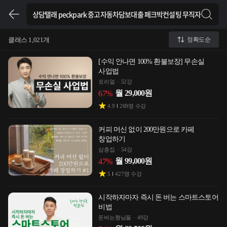
클래스 1,021개
정확도순
[수익 안나면 100% 환불보장] 무손실
사업법
포리얼
52강
월
29,000
원
67
%
4.9
269
명 수강
커피 머신 없이 200만원으로 카페
창업하기
삼층집
54강
월
99,000
원
47
%
5
427
명 수강
시작하자마자 즉시 돈 버는 스마트스토어
비법
돈버는형님들
49강