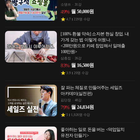
소댕쓰
31강
월
50,000
원
49
%
4.7
229
명 수강
[100% 환불 약속] 소자본 현실 창업. 내
가게 갖는 법 이렇게 쉬웠나.
<200만원으로 카페 창업해서 일매출
100만원>
삼층집
26강
월
16,500
원
83
%
3.9
20
명 수강
잘 파는 체질로 만들어주는 세일즈
아카데미(실전편)
김단장
48강
월
24,834
원
79
%
5
1,926
명 수강
좋아하는 일로 돈을 버는 <덕업일치
유전자 만들기>