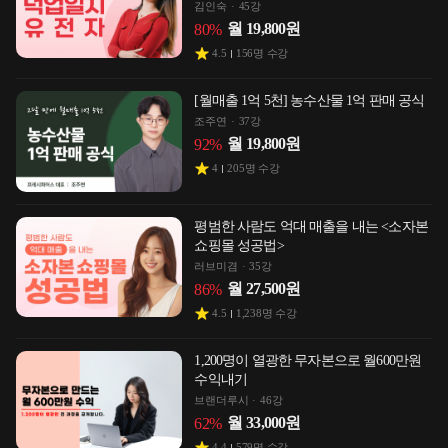
김인숙
45강
월
19,800
원
80
%
4.5
156
명 수강
[월매출 1억 5천] 농수산물 1억 판매 공식
조주연
37강
월
19,800
원
92
%
4
205
명 수강
평범한 사람도 억대 매출을 내는 <소자본
쇼핑몰 성공법>
러브미겸
35강
월
27,500
원
86
%
4.5
1,238
명 수강
1,200명이 열광한 무자본으로 월600만원
수익내기
브랜더루시
46강
월
33,000
원
62
%
4.4
579
명 수강