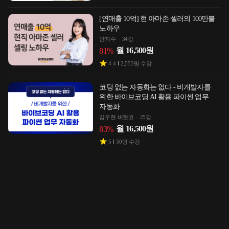
[연매출 10억] 현 아마존 셀러의 100만불
노하우
안지수
34강
월
16,500
원
81
%
4.4
2,553
명 수강
코딩 없는 자동화는 없다 - 비개발자를
위한 바이브코딩 AI 활용 파이썬 업무
자동화
김우현 비현코
25강
월
16,500
원
83
%
5
30
명 수강
무허가주택 흙수저가 100억 부자가 된
비법 [마진50% 광고비제로 쇼핑몰
노하우]
기동수업
43강
월
40,500
원
67
%
5
203
명 수강