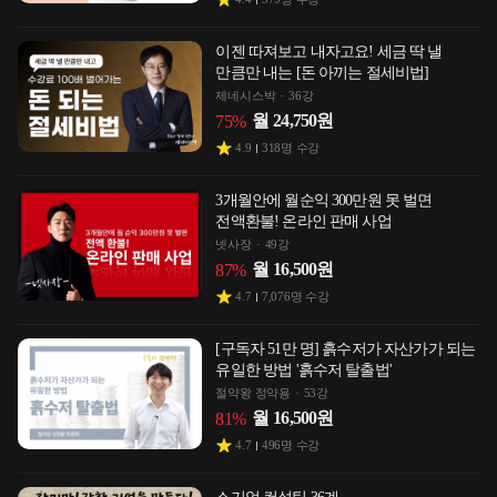
이젠 따져보고 내자고요! 세금 딱 낼
만큼만 내는 [돈 아끼는 절세비법]
제네시스박
36강
월
24,750
원
75
%
4.9
318
명 수강
3개월안에 월순익 300만원 못 벌면
전액환불! 온라인 판매 사업
넷사장
49강
월
16,500
원
87
%
4.7
7,076
명 수강
[구독자 51만 명] 흙수저가 자산가가 되는
유일한 방법 '흙수저 탈출법'
절약왕 정약용
53강
월
16,500
원
81
%
4.7
496
명 수강