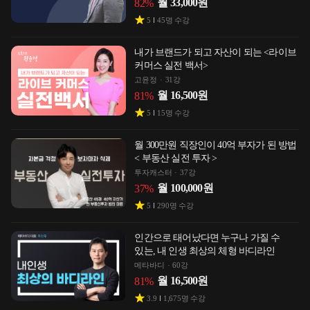
월
33,000
원
82
%
5
45
명 수강
내가 브랜드가 되고 자산이 되는 <라이브
커머스 실전 백서>
고윤정
31강
월
16,500
원
81
%
5
15
명 수강
월 300만원 직장인이 40억 부자가 된 방법
< 부동산 실전 투자 >
투자캐스터
37강
월
100,000
원
37
%
5
290
명 수강
인간으로 태어났다면 누구나 가질 수
있는, 내 인생 최상의 체형 바디라인
메타바디
60강
월
16,500
원
81
%
3.9
1,675
명 수강