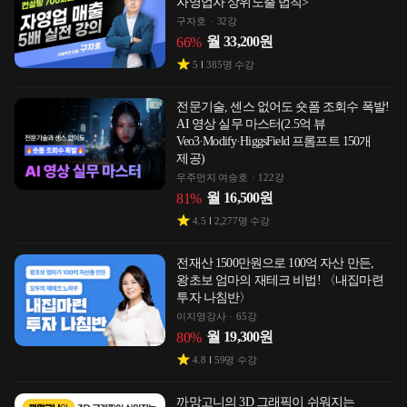
자영업자 상위노출 법칙>
구자호
32강
월
33,200
원
66
%
5
385
명 수강
전문기술, 센스 없어도 숏폼 조회수 폭발!
AI 영상 실무 마스터(2.5억 뷰
Veo3·Modify·HiggsField 프롬프트 150개
제공)
우주먼지 여승호
122강
월
16,500
원
81
%
4.5
2,277
명 수강
전재산 1500만원으로 100억 자산 만든,
왕초보 엄마의 재테크 비법! 〈내집마련
투자 나침반〉
이지영강사
65강
월
19,300
원
80
%
4.8
59
명 수강
까망고니의 3D 그래픽이 쉬워지는