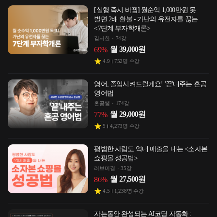
[실행 즉시 바뀜] 월순익 1,000만원 못
벌면 2배 환불 - 가난의 유전자를 끊는
<7단계 부자학개론>
김서한
74강
월
39,000
원
69
%
4.9
752
명 수강
영어, 졸업시켜드릴게요! '끝'내주는 혼공
영어법
혼공쌤
174강
월
29,000
원
77
%
5
4,273
명 수강
평범한 사람도 억대 매출을 내는 <소자본
쇼핑몰 성공법>
러브미겸
35강
월
27,500
원
86
%
4.5
1,238
명 수강
자는동안 완성되는 AI코딩 자동화 :