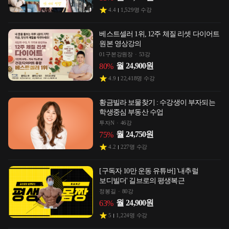
4.4
1,529
명 수강
베스트셀러 1위, 12주 체질 리셋 다이어트
원본 영상강의
01구본강원장
53강
월
24,900
원
80
%
4.9
22,418
명 수강
황금빌라 보물찾기 : 수강생이 부자되는
학생중심 부동산 수업
투자N
46강
월
24,750
원
75
%
4.2
227
명 수강
[구독자 10만 운동 유튜버] '내추럴
보디빌더' 길브로의 평생복근
정봉길
80강
월
24,900
원
63
%
5
1,224
명 수강