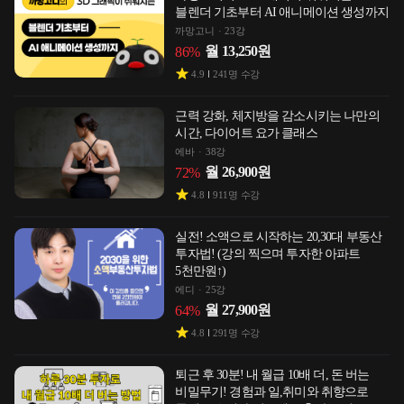
블렌더 기초부터 AI 애니메이션 생성까지
까망고니
23강
월
13,250
원
86
%
4.9
241
명 수강
근력 강화, 체지방을 감소시키는 나만의
시간, 다이어트 요가 클래스
에바
38강
월
26,900
원
72
%
4.8
911
명 수강
실전! 소액으로 시작하는 20,30대 부동산
투자법! (강의 찍으며 투자한 아파트
5천만원↑)
에디
25강
월
27,900
원
64
%
4.8
291
명 수강
퇴근 후 30분! 내 월급 10배 더, 돈 버는
비밀무기! 경험과 일,취미와 취향으로