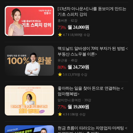
[13년차 아나운서] 나를 돋보이게 만드는
기초 스피치 강의
흥버튼
62강
월
24,000
원
75
%
4.7
18,989
명 수강
맥도날드 알바생이 70억 부자가 된 방법 <
부동산 스노우볼 이론>
유근용
49강
월
24,750
원
80
%
5
13,978
명 수강
좋아하는 일을 찾아 돈으로 연결하는 <
엄마행복법>
맘미언니 윤여진
39강
월
19,800
원
77
%
4.9
186
명 수강
현금 흐름이 따라오는 자영업자 마케팅 <