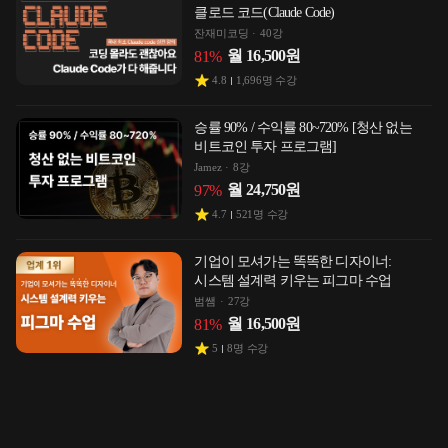
클로드 코드(Claude Code)
잔재미코딩
40강
월
16,500
원
81
%
4.8
1,696
명 수강
승률 90% / 수익률 80~720% [청산 없는
비트코인 투자 프로그램]
Jamez
8강
월
24,750
원
97
%
4.7
521
명 수강
기업이 모셔가는 똑똑한 디자이너:
시스템 설계력 키우는 피그마 수업
범쌤
27강
월
16,500
원
81
%
5
8
명 수강
내 집에 살면서 3억을 버는 <집테크
마스터>
나땅
51강