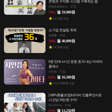
콘텐츠 수익화 시스템 구축하는 법
콘텐츠페르소나
37강
월
19,900
원
79
%
5
25
명 수강
소기업 컨설팅 36계
정재훈
41강
월
40,000
원
59
%
5
20
명 수강
8분 만에 4시간 운동 효과 내는 타바타
클래스
샤인킴
71강
월
16,500
원
83
%
4.9
7,609
명 수강
[100%환불보장]네이버 인플루언서로
시간당 10만원 수익!
아나의디노
41강
월
13,250
원
83
%