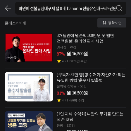
클래스 630개
정확도순
3개월안에 월순익 300만원 못 벌면
전액환불! 온라인 판매 사업
넷사장
49강
월
16,500
원
87
%
4.7
7,076
명 수강
[구독자 51만 명] 흙수저가 자산가가 되는
유일한 방법 '흙수저 탈출법'
절약왕 정약용
53강
월
16,500
원
81
%
4.7
496
명 수강
[1인 지식 수익화] 나만의 무기를 만드는
생존 코딩
한범
137강