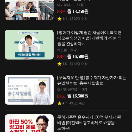
아나의디노
41강
월
13,250
원
83
%
4.4
1,529
명 수강
[영어가 이렇게 쉽긴 처음이야, 툭치면
나오는 인생영어법] 케빈쌤의 <영어의
틀을 완성하다>
케빈쌤
56강
월
16,500
원
86
%
4.8
2,142
명 수강
[구독자 51만 명] 흙수저가 자산가가 되는
유일한 방법 '흙수저 탈출법'
절약왕 정약용
53강
월
16,500
원
81
%
4.7
496
명 수강
무허가주택 흙수저가 100억 부자가 된
비법 [마진50% 광고비제로 쇼핑몰
노하우]