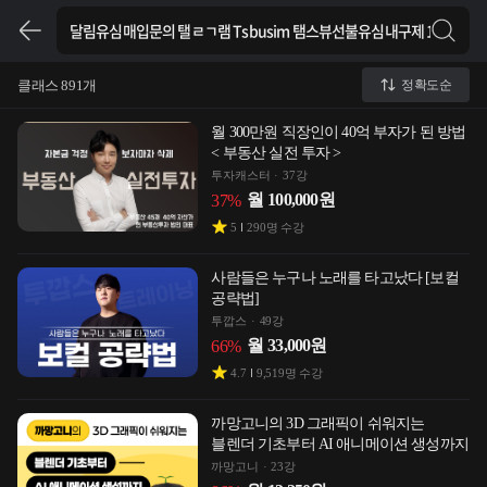
클래스 891개
정확도순
월 300만원 직장인이 40억 부자가 된 방법
< 부동산 실전 투자 >
투자캐스터
37강
월
100,000
원
37
%
5
290
명 수강
사람들은 누구나 노래를 타고났다 [보컬
공략법]
투깝스
49강
월
33,000
원
66
%
4.7
9,519
명 수강
까망고니의 3D 그래픽이 쉬워지는
블렌더 기초부터 AI 애니메이션 생성까지
까망고니
23강