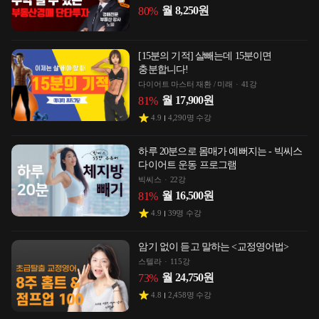
월
8,250
원
80
%
[15분의 기적] 살빼는데 15분이면
충분합니다!
다이어트 마스터 재환 / 미래
41강
월
17,900
원
81
%
4.9
4,290
명 수강
하루 20분으로 몸매가 예뻐지는 - 빅씨스
다이어트 운동 프로그램
빅씨스
22강
월
16,500
원
81
%
4.9
39
명 수강
암기 없이 듣고 말하는 <교정영어법>
스텔라
115강
월
24,750
원
73
%
4.8
2,458
명 수강