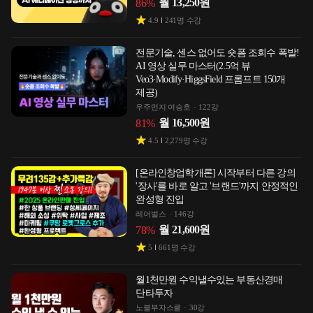
월
13,250
원
86
%
4.9
241
명 수강
전문기술, 센스 없어도 숏폼 조회수 폭발!
AI 영상 실무 마스터(2.5억 뷰
Veo3·Modify·HiggsField 프롬프트 150개
제공)
우주먼지 여승호
122강
월
16,500
원
81
%
4.5
2,279
명 수강
[온라인창업학개론] 시작부터 다른 강의
'장사'를 바로 알고 '브랜드'까지 안정적인
완성형 진입
레어벌스
146강
월
21,600
원
78
%
5
661
명 수강
월1천만원 수익낼수있는 부동산경매
단타투자
노블부자스쿨
30강