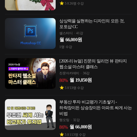
5
26
명 수강
상상력을 실현하는 디자인의 모든 것,
포토샵 CC
셀스터디
41강
월
66,000
원
1
명 수강
[2026 리뉴얼] 진문의 밀리언 뷰 판타지
웹소설 마스터 클래스
진문아카데미
36강
월
19,850
원
80
%
5
53
명 수강
부동산 투자 비교평가 기초쌓기 -
하락장이든 상승장이든 아파트 싸게 사는
비법
행오팅
32강
월
66,000
원
86
%
5
113
명 수강