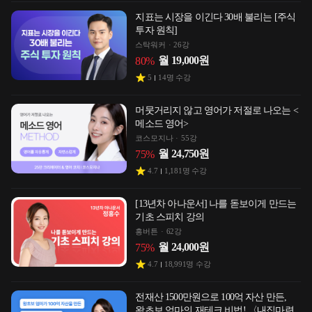
지표는 시장을 이긴다 30배 불리는 [주식
투자 원칙]
스탁워커
26강
월
19,000
원
80
%
5
14
명 수강
머뭇거리지 않고 영어가 저절로 나오는 <
메소드 영어>
코스모지나
55강
월
24,750
원
75
%
4.7
1,181
명 수강
[13년차 아나운서] 나를 돋보이게 만드는
기초 스피치 강의
흥버튼
62강
월
24,000
원
75
%
4.7
18,991
명 수강
전재산 1500만원으로 100억 자산 만든,
왕초보 엄마의 재테크 비법! 〈내집마련