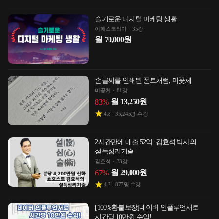
슬기로운 디지털 마케팅 생활
이패스코리아
35강
월
70,000
원
손글씨를 인쇄된 폰트처럼, 미꽃체
미꽃체
81강
월
13,250
원
83
%
4.8
35,245
명 수강
2시간만에 매출 52억! 김효석 박사의
설득심리기술
김효석
33강
월
29,000
원
67
%
4.7
877
명 수강
[100%환불보장]네이버 인플루언서로
시간당 10만원 수익!