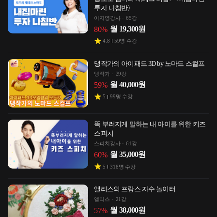
투자 나침반〉
이지영강사
65강
월
19,300
원
80
%
4.8
59
명 수강
댕작가의 아이패드 3D by 노마드 스컬프
댕작가
29강
월
40,000
원
59
%
5
99
명 수강
똑 부러지게 말하는 내 아이를 위한 키즈
스피치
스피치강사
61강
월
35,000
원
60
%
5
318
명 수강
앨리스의 프랑스 자수 놀이터
앨리스
21강
월
38,000
원
57
%